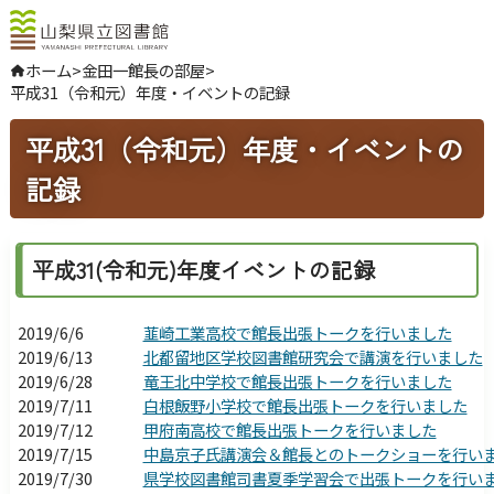
ホーム
>
金田一館長の部屋
>
平成31（令和元）年度・イベントの記録
やさしい日本語
よくある質問
平成31（令和元）年度・イベントの
お問い合わせ
記録
ログインする
平成31(令和元)年度イベントの記録
文字サイズ
拡大
標準
縮小
2019/6/6
韮崎工業高校で館長出張トークを行いました
背景色指定
標準
青
黒
2019/6/13
北都留地区学校図書館研究会で講演を行いました
ふりがな
表示
2019/6/28
竜王北中学校で館長出張トークを行いました
2019/7/11
白根飯野小学校で館長出張トークを行いました
音声
読み上げ
2019/7/12
甲府南高校で館長出張トークを行いました
2019/7/15
中島京子氏講演会＆館長とのトークショーを行い
2019/7/30
県学校図書館司書夏季学習会で出張トークを行い