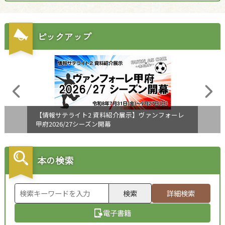
障害のある方へ
交通・アクセス
サイトマップ
Foreign Language
ピックアップ
検索
【情報サテライト2 資料紹介展示】ヴァンフォーレ
甲府2026/27シーズン開幕
本の検索
検索
詳細検索
電子書籍