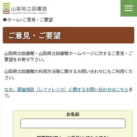
Open
ホーム
>
ご意見・ご要望
やさしい日本語
ご意見・ご要望
よくある質問
お問い合わせ
山梨県立図書館・山梨県立図書館ホームページに対するご意見・ご
ログインする
要望をお寄せ下さい。
山梨県立図書館の利用方法等に関するお問い合わせにもご利用くだ
さい。
文字サイズ
拡大
標準
縮小
なお、調査相談（レファレンス）に関するお問い合わせはこちら
ま
背景色指定
標準
青
黒
で。
ふりがな
表示
お名前
音声
読み上げ