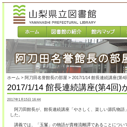
本
文
へ
ジ
ャ
ン
プ
ホーム
>
阿刀田名誉館長の部屋
>
2017/1/14 館長連続講座(
2017/1/14 館長連続講座(第4
2017年1月15日 16:44
阿刀田館長が、館長連続講座「やさしく、楽しい源氏物語」
した。
講義では、「玉鬘」の物語が貴種流離譚であることについて