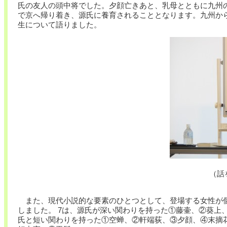
氏の友人の頭中将でした。夕顔亡きあと、乳母とともに九州
で京へ帰り着き、源氏に養育されることとなります。九州か
生について語りました。
（話
また、現代小説的な要素のひとつとして、登場する女性が個
しました。 7は、源氏が深い関わりを持った①藤壷、②葵上
氏と短い関わりを持った①空蝉、②軒端荻、③夕顔、④末摘花