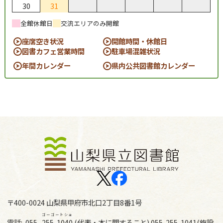
30
31
全館休館日
交流エリアのみ開館
座席空き状況
開館時間・休館日
図書カフェ営業時間
駐車場混雑状況
年間カレンダー
県内公共図書館カレンダー
〒400-0024 山梨県甲府市北口2丁目8番1号
ゴーゴートショ
電話:
055-
255-1040
(代表・本に関すること) 055-255-1041(施設