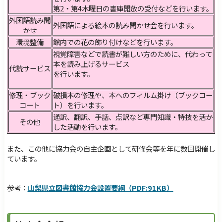
障害のある方へ
交通・アクセス
第2・第4木曜日の書庫開放の受付などを行います。
外国語読み聞
サイトマップ
Foreign Language
外国語による絵本の読み聞かせ会を行います。
かせ
検索
環境整備
館内での花の飾り付けなどを行います。
視覚障害などで読書が難しい方のために、代わって
本を読み上げるサービス
代読サービス
を行います。
修理・ブック
破損本の修理や、本へのフィルム掛け（ブックコー
コート
ト）を行います。
通訳、翻訳、手話、点訳など専門知識・特技を活か
その他
した活動を行います。
また、この他に協力会の自主企画として研修会等を年に数回開催し
ています。
参考：
山梨県立図書館協力会設置要綱（PDF:91KB）