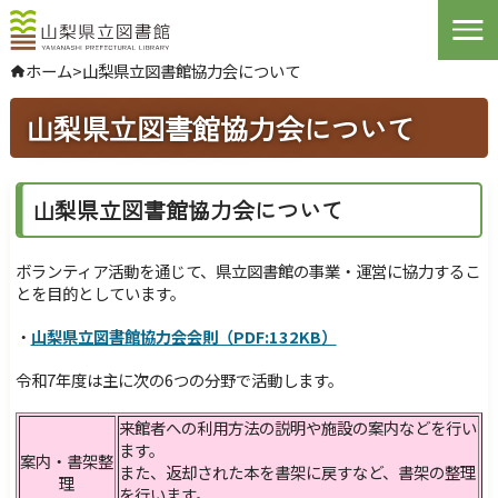
Open
ホーム
>
山梨県立図書館協力会について
やさしい日本語
山梨県立図書館協力会について
よくある質問
お問い合わせ
山梨県立図書館協力会について
ログインする
ボランティア活動を通じて、県立図書館の事業・運営に協力するこ
文字サイズ
拡大
標準
縮小
とを目的としています。
・
山梨県立図書館協力会会則（PDF:132KB）
背景色指定
標準
青
黒
令和7年度は主に次の6つの分野で活動します。
ふりがな
表示
来館者への利用方法の説明や施設の案内などを行い
音声
読み上げ
ます。
案内・書架整
また、返却された本を書架に戻すなど、書架の整理
理
を行います。