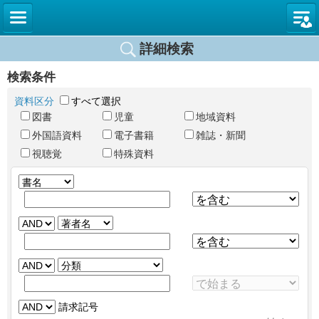
図書館
詳細検索
検索条件
資料区分
すべて選択
図書
児童
地域資料
外国語資料
電子書籍
雑誌・新聞
視聴覚
特殊資料
請求記号