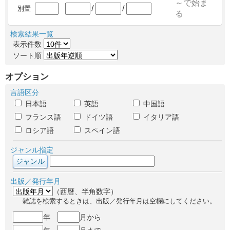
～で始ま
/
/
別置
る
検索結果一覧
表示件数
ソート順
オプション
言語区分
日本語
英語
中国語
フランス語
ドイツ語
イタリア語
ロシア語
スペイン語
ジャンル指定
出版／発行年月
（西暦、半角数字）
雑誌を検索するときは、出版／発行年月は空欄にしてください。
年
月から