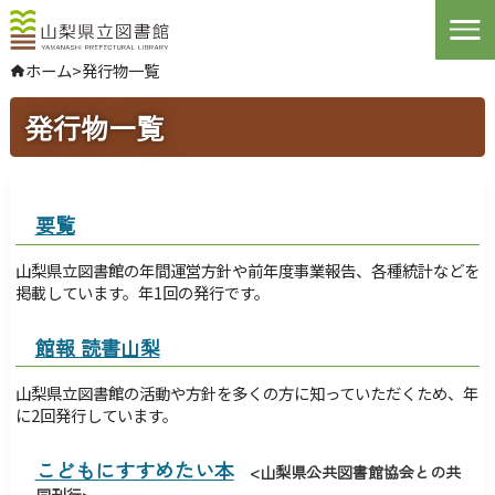
Open
ホーム
>
発行物一覧
やさしい日本語
発行物一覧
よくある質問
お問い合わせ
ログインする
要覧
山梨県立図書館の年間運営方針や前年度事業報告、各種統計などを
文字サイズ
拡大
標準
縮小
掲載しています。年1回の発行です。
背景色指定
標準
青
黒
館報 読書山梨
ふりがな
表示
山梨県立図書館の活動や方針を多くの方に知っていただくため、年
に2回発行しています。
音声
読み上げ
こどもにすすめたい本
<
山梨県公共図書館協会との共
同刊行
>