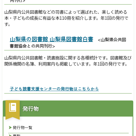
障害のある方へ
交通・アクセス
山梨県内公共図書館などの司書によって選ばれた、楽しく読める
サイトマップ
Foreign Language
本・子どもの成長に有益な本110冊を紹介します。年1回の発行で
す。
検索
山梨県の図書館 山梨県図書館白書
<
山梨県公共図
書館協会との共同刊行
>
山梨県内公共図書館・読書施設に関する各種統計です。図書館及び
関係機関の名簿、利用案内も掲載しています。年1回の発行です。
子ども読書支援センターの発行物はこちらから
発行物
発行物一覧
要覧