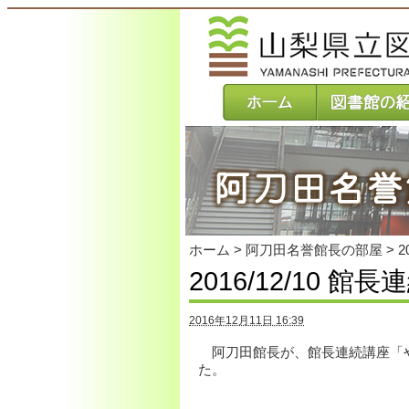
本
文
へ
ジ
ャ
ン
プ
ホーム
>
阿刀田名誉館長の部屋
>
2
2016/12/10
2016年12月11日 16:39
阿刀田館長が、館長連続講座「や
た。