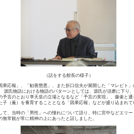
（話をする館長の様子）
果応報」、「勧善懲悪」、また折口信夫が展開した「マレビト」
 源氏物語における物語のパターンとしては、源氏が須磨に下り、
の予言のとおり準天皇の立場となるなど「予言の実現」、藤壷と通
た子（薫）を養育することとなる「因果応報」などが盛り込まれて
て、当時の「男性」への憧れについて語り、特に宮中などエリー
の無常観が常に精神の上にあったと話しました。