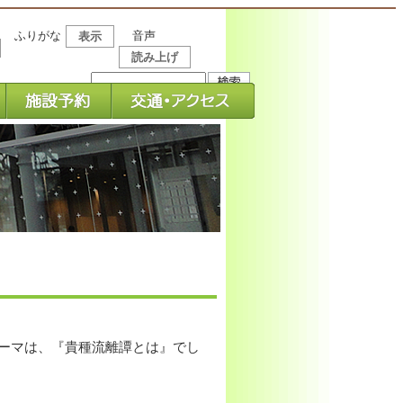
ふりがな
音声
表示
読み上げ
マップ
ーマは、『貴種流離譚とは』でし