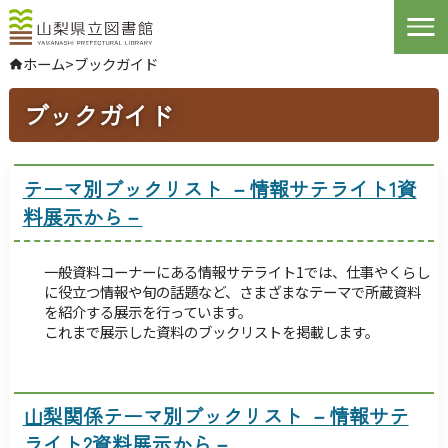
Open
ホーム
>
ブックガイド
やさしい日本語
ブックガイド
よくある質問
お問い合わせ
テーマ別ブックリスト －情報サテライト1資
ログインする
料展示から－
文字サイズ
拡大
標準
縮小
一般資料コーナーにある情報サテライト1では、仕事やくらし
に役立つ情報や旬の話題など、さまざまなテーマで所蔵資料
背景色指定
標準
青
黒
を紹介する展示を行っています。
これまで展示した資料のブックリストを掲載します。
ふりがな
表示
音声
読み上げ
山梨関係テーマ別ブックリスト －情報サテ
ライト2資料展示から－