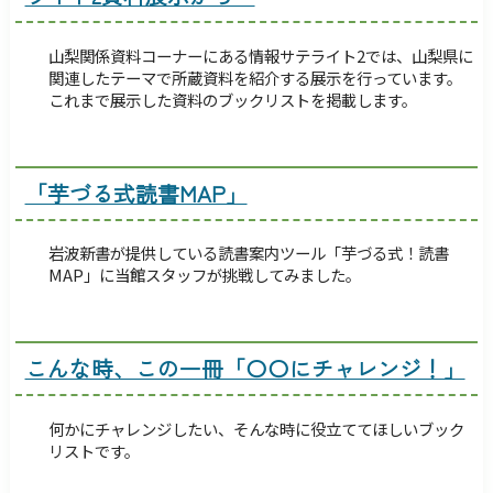
障害のある方へ
交通・アクセス
サイトマップ
Foreign Language
山梨関係資料コーナーにある情報サテライト2では、山梨県に
関連したテーマで所蔵資料を紹介する展示を行っています。
検索
これまで展示した資料のブックリストを掲載します。
「芋づる式読書MAP」
岩波新書が提供している読書案内ツール「芋づる式！読書
MAP」に当館スタッフが挑戦してみました。
こんな時、この一冊「〇〇にチャレンジ！」
何かにチャレンジしたい、そんな時に役立ててほしいブック
リストです。