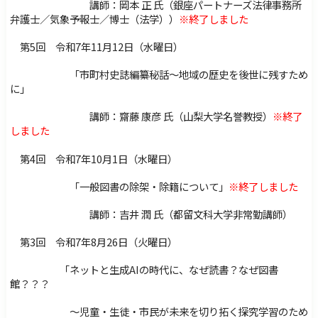
講師：岡本 正 氏（銀座パートナーズ法律事務所
弁護士／気象予報士／博士（法学））
※終了しました
第5回 令和7年11月12日（水曜日）
「市町村史誌編纂秘話～地域の歴史を後世に残すため
に」
講師：齋藤 康彦 氏（山梨大学名誉教授）
※終了
しました
第4回 令和7年10月1日（水曜日）
「一般図書の除架・除籍について」
※終了しました
講師：吉井 潤 氏（都留文科大学非常勤講師）
第3回 令和7年8月26日（火曜日）
「ネットと生成AIの時代に、なぜ読書？なぜ図書
館？？？
～児童・生徒・市民が未来を切り拓く探究学習のため