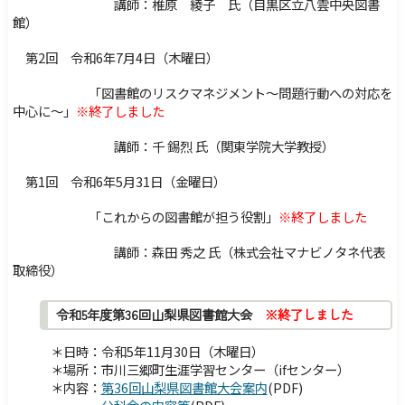
講師：
椎原 綾子 氏（
目黒区立八雲中央図書
館
）
第2回 令和6年7月4日（木曜日）
「図書館のリスクマネジメント～問題行動への対応を
中心に～」
※終了しました
講師：千 錫烈 氏（関東学院大学教授）
第1回 令和6年5月31日（金曜日）
「これからの図書館が担う役割」
※終了しました
講師：森田 秀之 氏（株式会社マナビノタネ代表
取締役）
令和5年度第36回山梨県図書館大会
※終了しました
＊日時：令和5年11月30日（木曜日）
＊場所：市川三郷町生涯学習センター（ifセンター）
＊内容：
第36回山梨県図書館大会案内
(PDF)