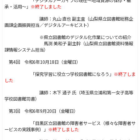
「デジタルアーカイブの現在～地域資源の保存・継
承・活用～」
※終了しました
講師：
丸山 直也 副主査（山梨県立図書館総務企
画課企画振興担当／デジタルアーキビスト）
※県立図書館のデジタル化作業についての紹介
馬渕 美和子 副主幹（山梨県立図書館資料情報
課情報システム担当）
第4回 令和6年10月18日（金曜日）
「探究学習に役立つ学校図書館になろう」
※終了しま
した
講師：木下 通子 氏（埼玉県立浦和第一女子高等
学校図書館司書）
第3回 令和6年9月20日（金曜日）
「目黒区立図書館の障害者サービス（様々な障害者サ
ービスの実践事例）」
※終了しました