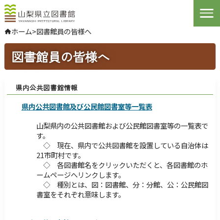
Open
ホーム
>
図書館員の皆様へ
やさしい日本語
図書館員の皆様へ
よくある質問
お問い合わせ
県内公共図書館情報
ログインする
県内公共図書館及び公民館図書室等一覧表
山梨県内の公共図書館および公民館図書室等の一覧表で
文字サイズ
拡大
標準
縮小
す。
◇ 現在、県内で公共図書館を設置している自治体は
背景色指定
標準
青
黒
21市町村です。
◇ 各図書館名をクリックいただくと、各図書館のホ
ふりがな
表示
ームページへリンクします。
◇ 種別とは、図：図書館、分：分館、公：公民館図
音声
読み上げ
書室をそれぞれ意味します。