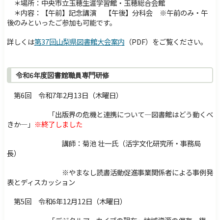
＊場所：中央市立玉穂生涯学習館・玉穂総合会館
＊内容：【午前】記念講演 【午後】分科会 ※午前のみ・午
後のみといったご参加も可能です。
詳しくは
第37回山梨県図書館大会案内
（PDF）をご覧ください。
令和6年度図書館職員専門研修
第6回 令和7年2月13日（木曜日）
「出版界の危機と連携について―図書館はどう動くべ
きか―」
※終了しました
講師：菊池 壮一氏（活字文化研究所・事務局
長）
※やまなし読書活動促進事業関係者による事例発
表とディスカッション
第5回 令和6年12月12日（木曜日）