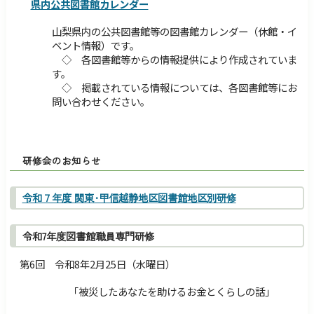
障害のある方へ
交通・アクセス
県内公共図書館カレンダー
サイトマップ
Foreign Language
山梨県内の公共図書館等の図書館カレンダー（休館・イ
ベント情報）です。
検索
◇ 各図書館等からの情報提供により作成されていま
す。
◇ 掲載されている情報については、各図書館等にお
問い合わせください。
研修会のお知らせ
令和７年度 関東･甲信越静地区図書館地区別研修
令和7年度図書館職員専門研修
第6回 令和8年2月25日（水曜日）
「被災したあなたを助けるお金とくらしの話」