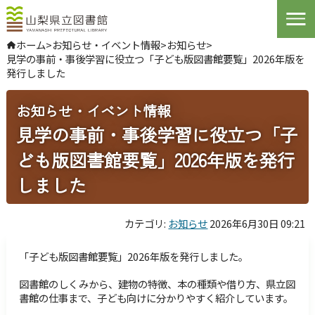
Open
ホーム
>
お知らせ・イベント情報
>
お知らせ
>
見学の事前・事後学習に役立つ「子ども版図書館要覧」2026年版を
やさしい日本語
発行しました
よくある質問
お問い合わせ
お知らせ・イベント情報
見学の事前・事後学習に役立つ「子
ログインする
ども版図書館要覧」2026年版を発行
しました
文字サイズ
拡大
標準
縮小
背景色指定
標準
青
黒
カテゴリ:
お知らせ
2026年6月30日 09:21
ふりがな
表示
「子ども版図書館要覧」2026年版を発行しました。
音声
読み上げ
図書館のしくみから、建物の特徴、本の種類や借り方、県立図
書館の仕事まで、子ども向けに分かりやすく紹介しています。