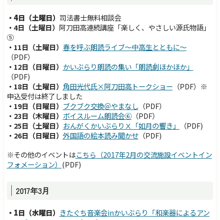
・4日（土曜日）
司法書士無料相談会
・4日（土曜日）
阿刀田高連続講座「楽しく、やさしい源氏物語」
⑤
・11日（土曜日）
春を呼ぶ朗読ライブ～中高生とともに～
（PDF）
・12日（日曜日）
かいぶらり朗読の集い
「朗読劇ほかほか」
（PDF)
・18日（土曜日）
角
田光代氏×阿刀田高トークショー
（PDF）※
申込受付は終了しました
・19日（日曜日）
ブクブク交換＠やまなし
（PDF）
・23日（木曜日）
ボイスルーム朗読会⑥
（PDF）
・25日（土曜日）
おんがくかいぶらりⅩ「如月の響き」
（PDF)
・26日（日曜日）
外国語の絵本読み聞かせ
（PDF)
※その他のイベントは
こちら
（
2017年2月の
交流施設イベントイン
フォメーション）
(PDF)
2017年3月
・1日（水曜日）
き
たぐち音楽会inかいぶらり「和楽器によるアン