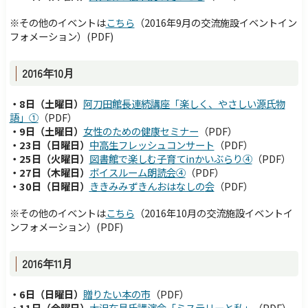
※その他のイベントは
こちら
（
2016年9月の
交流施設イベントイン
フォメーション）
(PDF)
2016年10月
・8日（土曜日）
阿刀田館長連続講座「楽しく、やさしい源氏物
語」①
（PDF）
・9日（土曜日）
女
性のための健康セミナー
（PDF）
・23日（日曜日）
中高生フレッシュコンサート
（PDF）
・25日（火曜日）
図書館で楽しむ子育てinかいぶらり④
（PDF）
・27日（木曜日）
ボイスルーム朗読会④
（PDF）
・30日（日曜日）
ききみみずきんおはなしの
会
（PDF）
※その他のイベントは
こちら
（
2016年10月の
交流施設イベントイ
ンフォメーション）
(PDF)
2016年11月
・6日（日曜日）
贈
りたい本の市
（PDF）
・11日（金曜日）
大
沢在昌氏講演会「ミステリーと私」
（PDF）