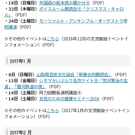
・18日（日曜日）
外国語の絵本読み聞かせ④
（PDF）
・22日（木曜日）
ボ
イスルーム朗読会⑤「クリスマス・キャロ
ル」
（PDF）
・24日（土曜日）
モー
ツァルト・アンサンブル・オーケストラ甲
府講演
（PDF）
※その他のイベントは
こちら
（
2016年12月の
交流施設イベントイ
ンフォメーション）
(PDF)
2017年1 月
・8日（日曜日）
山
梨県芸術文化協会「新春合同朗読会」
（PDF）
・13日（金曜日）
シネマかいぶらり名作ナイト⑧「宮沢賢治の生
涯」「銀河鉄道の夜」
（PDF）
・14日（土曜日）
阿刀田館長連続講座④
・14日（土曜日）
女
性のための健康セミナー2016
（PDF）
※その他のイベントは
こちら
（
2017年1月の
交流施設イベントイン
フォメーション）
(PDF)
2017年2 月