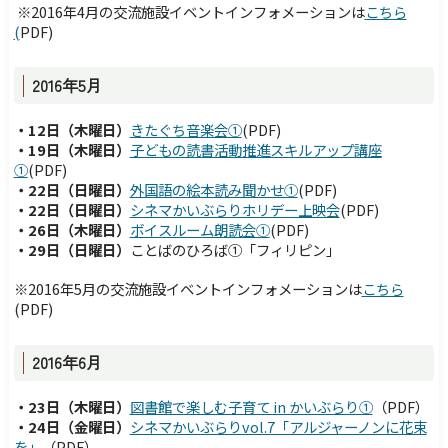
障害のある方へ
交通・アクセス
※2016年4月の交流施設イベントインフォメーションは
こちら
(
PDF)
サイトマップ
Foreign Language
検索
2016年5月
・12日（木曜日）
きたぐち音楽会①
(PDF)
・19日（木曜日）
子どもの読書活動推進スキルアップ講座
①
(PDF)
・22日（日曜日）
外国語の絵本読み聞かせ①
(PDF)
・22日（日曜日）
シネマかいぶらりホリデー上映会
(PDF)
・26日（木曜日）
ボイスルーム朗読会①
(PDF)
・29日（日曜日）
ことばのひろば①「フィリピン」
※
2016年5月の
交流施設イベントインフォメーションは
こちら
(PDF)
2016年6月
・23日（木曜日）
図書館で楽しむ子育て in かいぶらり①
（PDF）
・24日（金曜日）
シネマかいぶらりvol.7「アルジャーノンに花束
を」
（PDF）