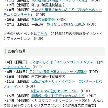
・12日（土曜日）
阿刀田館長連続講座②
・18日（金曜日）
きたぐち音楽会inかいぶらり「秋の夕べのハー
モニカコンサート」
（PDF）
・20日（日曜日）
県民の日朗読会
（PDF）
・27日（日曜日）
午後1時
おはなし☆おはなし2016
（PDF）
※その他のイベントは
こちら
（
2016年11月の
交流施設イベントイ
ンフォメーション）
(PDF)
2016年12月
・4日（日曜日）
こ
とばのひろば「スリランカチャチャチャ！日本
チャチャチャ！」
（PDF）
・8日（木曜日）
子
どもの読書推進スキルアップ講座④
（PDF）
・10日（土曜日）
阿刀田館長連続講座③
・11日（日曜日）
山
梨がんチャリティイベント コンサート＆パ
フォーマンス
（PDF）
女
性のための健康セミナー2016
（PDF）
・15日（木曜日）
図
書館で楽しむ子育てinかいぶらり
（PDF）
・17日（土曜日）
クリスマスファミリーコンサート2016 みんな
で歌う日本のうたとクリスマスソング【指定管理者自主事業】