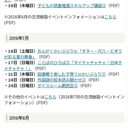
・30日（木曜日）
子どもの読書推進スキルアップ講座②
（PDF）
※2016年6月の交流施設イベントインフォメーションは
こちら
(PDF)
2016年7月
・16日（土曜日）
おんがくかいぶらりⅣ「ギター・尺八・ビオラ
が彩る夏の黄昏」
（PDF）
・17日（日曜日）
ことばのひろば②「タイチャチャチャ！日本チ
ャチャチャ！」
（PDF）
・21日（木曜日）
図書館で楽しむ子育てinかいぶらり②
（PDF）
・24日（日曜日）
外国語の絵本読み聞かせ②
（PDF）
・24日（日曜日）
ボイスルーム朗読会②
（PDF）
※その他のイベントは
こちら
（
2016年7月の
交流施設イベントイン
フォメーション）
(PDF)
2016年8月