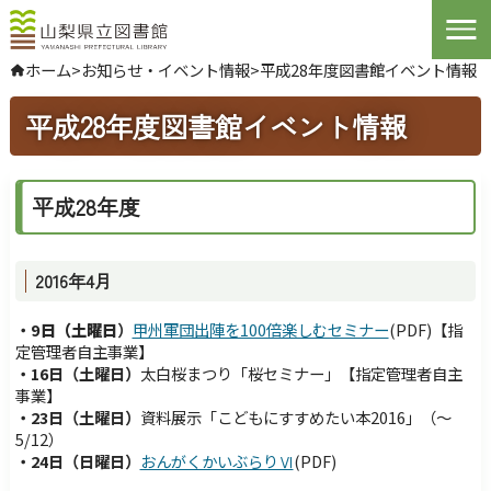
Open
ホーム
>
お知らせ・イベント情報
>
平成28年度図書館イベント情報
やさしい日本語
平成28年度図書館イベント情報
よくある質問
お問い合わせ
平成28年度
ログインする
2016年4月
文字サイズ
拡大
標準
縮小
・9
日（土曜日
）
甲州軍団出陣を100倍楽しむセミナー
(PDF)【指
背景色指定
標準
青
黒
定管理者自主事業】
・16
日（土曜日
）
太白桜まつり「桜セミナー」【指定管理者自主
ふりがな
表示
事業】
・23日（土曜日）
資料展示「こどもにすすめたい本2016」（～
音声
読み上げ
5/12）
・24日（日曜日）
おんがくかいぶらりⅥ
(PDF)