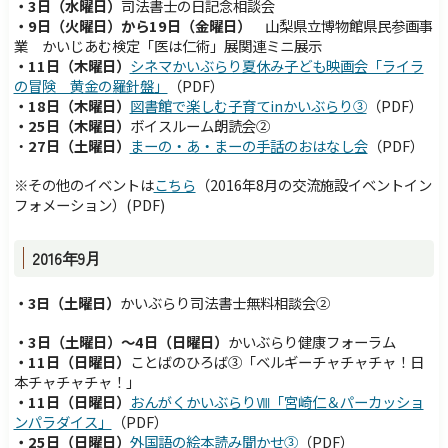
・3日（水曜日）
司法書士の日記念相談会
・9日（火曜日）から19日（金曜日）
山梨県立博物館県民参画事
業 かいじあむ検定「医は仁術」展関連ミニ展示
・11日（木曜日）
シネマかいぶらり夏休み子ども映画会「ライラ
の冒険 黄金の羅針盤」
（PDF）
・18日（木曜日）
図書館で楽しむ子育てinかいぶらり③
（PDF）
・25日（木曜日）
ボイスルーム朗読会②
・
27日（土曜日）
まーの・あ・まーの手話のおはなし会
（PDF）
※その他のイベントは
こちら
（
2016年8月の
交流施設イベントイン
フォメーション）
(PDF)
2016年9月
・3日（土曜日）
かいぶらり司法書士無料相談会②
・3日（土曜日）～4日（日曜日）
かいぶらり健康フォーラム
・11日（日曜日）
ことばのひろば③「ベルギーチャチャチャ！日
本チャチャチャ！」
・11日（日曜日）
おんがくかいぶらりⅧ「宮崎仁＆パーカッショ
ンパラダイス」
（PDF）
・25日（日曜日）
外
国語の絵本読み聞かせ③
（PDF）