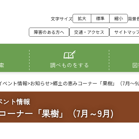
拡大
標準
縮小
文字サイズ
背景
障害のある方へ
交通・アクセス
サイトマッ
索
調べものをする
図
イベント情報
>
お知らせ
>
郷土の恵みコーナー「果樹」（7月～9
ベント情報
コーナー「果樹」（7月～9月)