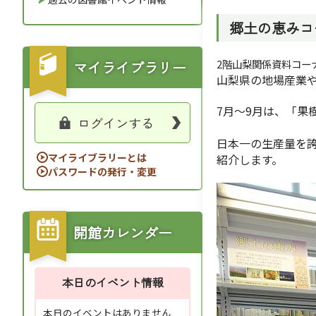
郷土の恵みコ
2階山梨関係資料コー
マイライブラリー
山梨県の地場産業
7月～9月は、「果
ログインする
日本一の生産量を
マイライブラリーとは
紹介します。
パスワードの発行・変更
開館カレンダー
本日のイベント情報
本日のイベントはありません