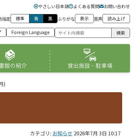
やさしい日本語
よくある質問
お問い合わせ
標準
青
黒
表示
読み上げ
色指定
ふりがな
音声
プ
Foreign Language
検索
書館の紹介
貸出施設・駐車場
月)
カテゴリ:
お知らせ
2026年7月 3日 10:17