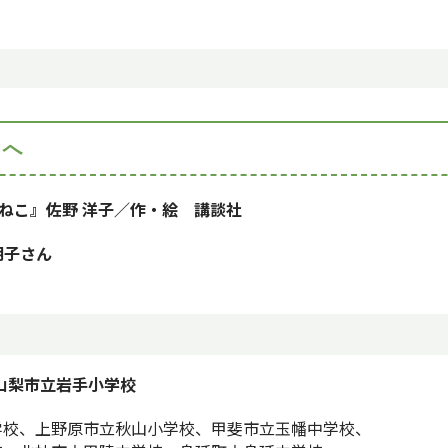
学生の長男
ねこ』
佐野 洋子／作・絵 講談社
明子さん
山梨市立岩手小学校
学校、上野原市立秋山小学校、甲斐市立玉幡中学校、