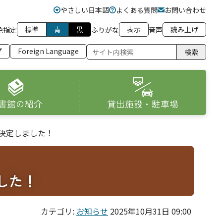
やさしい日本語
よくある質問
お問い合わせ
標準
青
黒
表示
読み上げ
色指定
ふりがな
音声
プ
Foreign Language
検索
書館の紹介
貸出施設・駐車場
決定しました！
した！
カテゴリ:
お知らせ
2025年10月31日 09:00