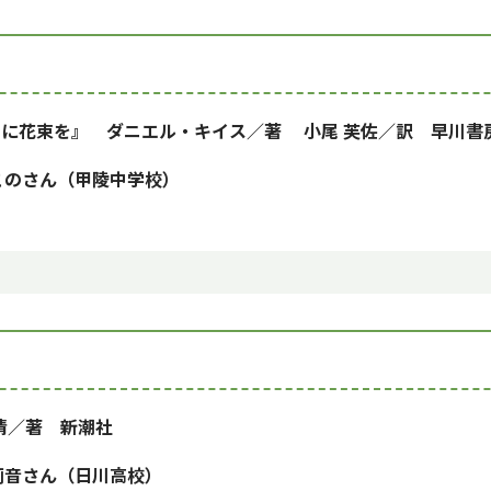
に花束を』
ダニエル・キイス／著 小尾 芙佐／訳 早川書
このさん（甲陵中学校）
清／著 新潮社
 莉音さん（日川高校）