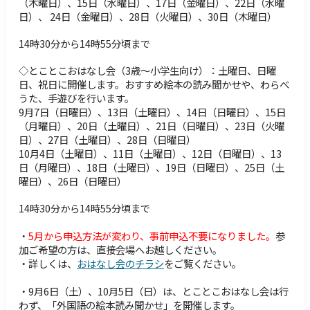
障害のある方へ
交通・アクセス
（木曜日）、15日（水曜日）、17日（金曜日）、22日（水曜
日）、 24日（金曜日）、28日（火曜日）、30日（木曜日）
サイトマップ
Foreign Language
14時30分から14時55分頃まで
検索
◇とことこおはなし会（3歳～小学生向け）：土曜日、日曜
日、祝日に開催します。おすすめ絵本の読み聞かせや、わらべ
うた、手遊びを行います。
9月7日（日曜日）、13日（土曜日）、14日（日曜日）、15日
（月曜日）、20日（土曜日）、21日（日曜日）、23日（火曜
日）、27日（土曜日）、28日（日曜日）
10月4日（土曜日）、11日（土曜日）、12日（日曜日）、13
日（月曜日）、18日（土曜日）、19日（日曜日）、25日（土
曜日）、26日（日曜日）
14時30分から14時55分頃まで
・
5月から申込方法が変わり、事前申込不要になりました。
参
加ご希望の方は、直接会場へお越しください。
・詳しくは、
おはなし会のチラシ
をご覧ください。
・9月6日（土）、10月5日（日）は、とことこおはなし会は行
わず、「外国語の絵本読み聞かせ」を開催します。