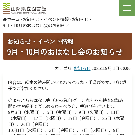
Open
ホーム
>
お知らせ・イベント情報
>
お知らせ
>
9月・10月のおはなし会のお知らせ
やさしい日本語
よくある質問
お問い合わせ
お知らせ・イベント情報
9月・10月のおはなし会のお知らせ
ログインする
カテゴリ:
お知らせ
2025年9月 1日 00:00
文字サイズ
拡大
標準
縮小
内容は、絵本の読み聞かせとわらべうた・手遊びです。ぜひ親
子でご参加ください。
背景色指定
標準
青
黒
◇よちよちおはなし会（0～2歳向け）： 赤ちゃん絵本の読み
ふりがな
表示
聞かせや親子で楽しめるわらべうた、手遊びを行います。
9月3日（水曜日）、5日（金曜日）、9日（火曜日）、11日
音声
読み上げ
（木曜日）、17日（水曜日）、19日（金曜日）、25日（木曜
日）、26日（金曜日）
10月1日（水曜日）、3日（金曜日）、7日（火曜日）、9日