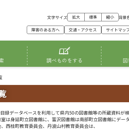
拡大
標準
縮小
文字サイズ
背景
障害のある方へ
交通・アクセス
サイトマッ
索
調べものをする
図
覧
覧
総合目録データベースを利用して県内50の図書館等の所蔵資料が
書室は身延町立図書館に、富沢図書館は南部町立図書館にデー
会、西桂町教育委員会、丹波山村教育委員会は、