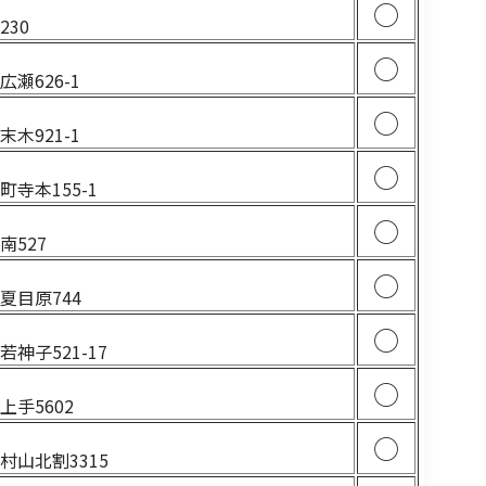
○
30
5
○
瀬626-1
3
○
木921-1
3
○
寺本155-1
2
○
南527
4
○
夏目原744
2
○
神子521-17
4
○
手5602
2
○
村山北割3315