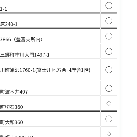
1
○
-1
4
○
240-1
○
3866（豊富支所内）
1
○
郷町市川大門1437-1
○
町鰍沢1760-1(富士川地方合同庁舎1階)
3
○
町波木井407
◇
町切石360
3
○
町大和360
2
◇