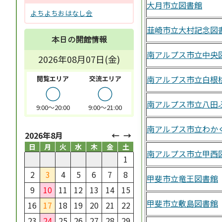
大月市立図書館
よちよちおはなし会
韮崎市立大村記念図
本日の開館情報
南アルプス市立中央
2026年08月07日(金)
南アルプス市立白根
閲覧エリア
交流エリア
○
○
南アルプス市立八田
9:00～20:00
9:00～21:00
南アルプス市立わか
2026年8月
日
月
火
水
木
金
土
南アルプス市立甲西
1
2
3
4
5
6
7
8
甲斐市立竜王図書館
9
10
11
12
13
14
15
甲斐市立敷島図書館
16
17
18
19
20
21
22
23
24
25
26
27
28
29