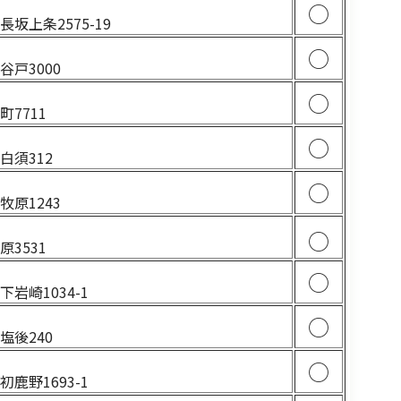
1
○
坂上条2575-19
2
○
戸3000
4
○
7711
5
○
白須312
○
原1243
2
○
3531
3
○
岩崎1034-1
5
○
塩後240
3
○
鹿野1693-1