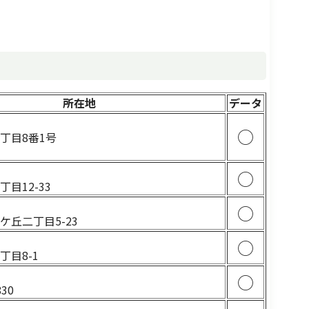
所在地
データ
4
○
丁目8番1号
1
○
目12-33
3
○
ケ丘二丁目5-23
2
○
丁目8-1
1
○
30
1