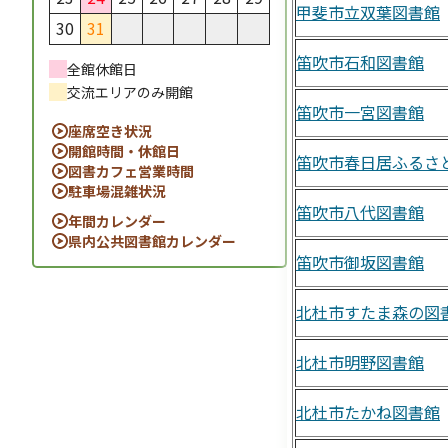
甲斐市立双葉図書館
30
31
笛吹市石和図書館
全館休館日
交流エリアのみ開館
笛吹市一宮図書館
座席空き状況
開館時間・休館日
笛吹市春日居ふるさ
図書カフェ営業時間
駐車場混雑状況
笛吹市八代図書館
年間カレンダー
県内公共図書館カレンダー
笛吹市御坂図書館
北杜市すたま森の図
北杜市明野図書館
北杜市たかね図書館