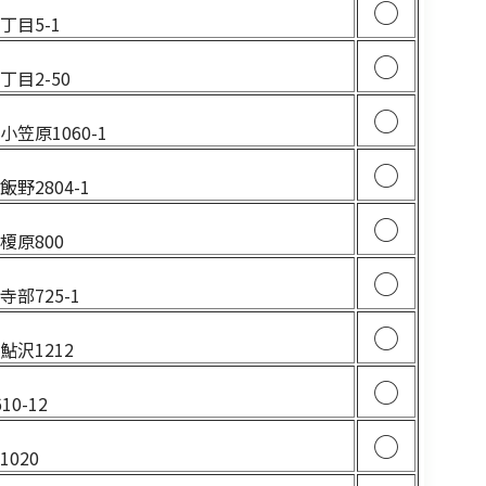
○
丁目5-1
5
○
目2-50
6
○
笠原1060-1
○
野2804-1
4
○
榎原800
7
○
部725-1
3
○
沢1212
5
○
0-12
3
○
020