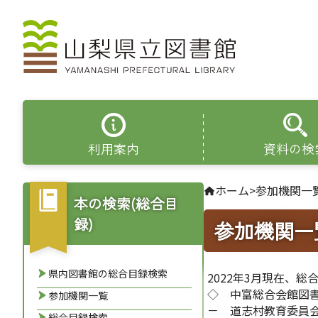
利用案内
資料の検
ホーム
>
参加機関一
本の検索(総合目
録)
参加機関一
県内図書館の総合目録検索
2022年3月現在、
◇ 中富総合会館図
参加機関一覧
－ 道志村教育委員
総合目録検索