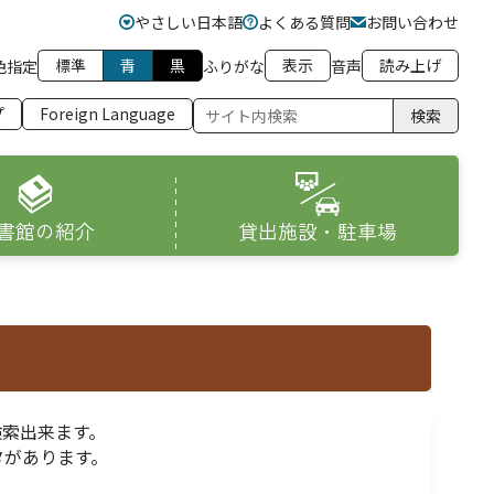
やさしい日本語
よくある質問
お問い合わせ
標準
青
黒
表示
読み上げ
色指定
ふりがな
音声
プ
Foreign Language
検索
書館の紹介
貸出施設・駐車場
検索出来ます。
タがあります。