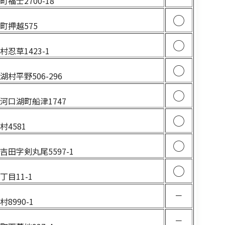
福士2700-18
4
○
町押越575
1
○
忍草1423-1
2
○
村平野506-296
1
○
河口湖町船津1747
1
○
4581
○
田字剣丸尾5597-1
○
目11-1
－
8990-1
－