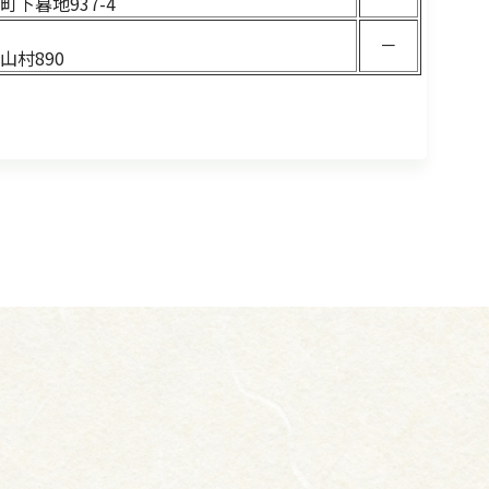
町
下暮地937-4
5
－
山村890