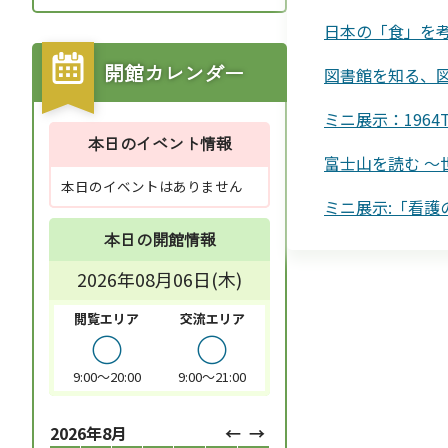
日本の「食」を
開館カレンダー
図書館を知る、
ミニ展示：196
本日のイベント情報
富士山を読む ～
本日のイベントはありません
ミニ展示:「看護
本日の開館情報
2026年08月06日(木)
閲覧エリア
交流エリア
○
○
9:00～20:00
9:00～21:00
2026年8月