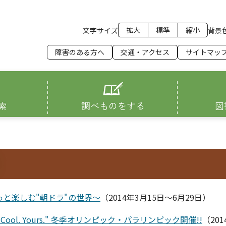
拡大
標準
縮小
文字サイズ
背景
障害のある方へ
交通・アクセス
サイトマッ
索
調べものをする
図
っと楽しむ"朝ドラ"の世界～
（2014年3月15日～6月29日）
 Cool. Yours." 冬季オリンピック・パラリンピック開催!!
（20