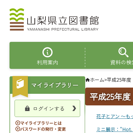
利用案内
資料の検
ホーム
>
平成25年度
マイライブラリー
平成25年度
ログインする
花子とアン ～も
マイライブラリーとは
ミニ展示："Hot.
パスワードの発行・変更