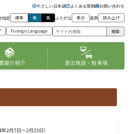
やさしい日本語
よくある質問
お問い合わせ
標準
青
黒
表示
読み上げ
色指定
ふりがな
音声
プ
Foreign Language
検索
書館の紹介
貸出施設・駐車場
14年2月7日～2月23日）