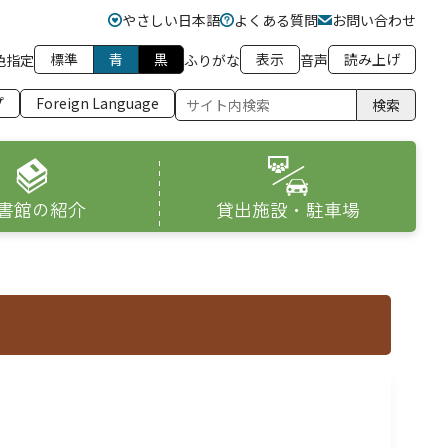
やさしい日本語
よくある質問
お問い合わせ
標準
青
黒
表示
読み上げ
色指定
ふりがな
音声
プ
Foreign Language
検索
書館の紹介
貸出施設・駐車場