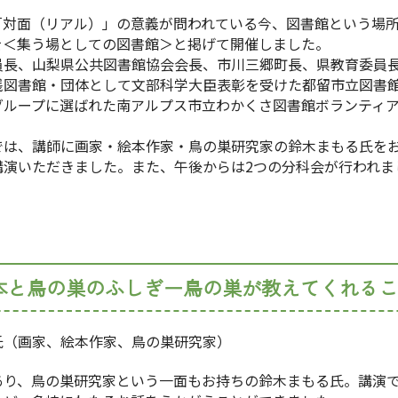
対面（リアル）」の意義が問われている今、図書館という場所
を＜集う場としての図書館＞と掲げて開催しました。
長、山梨県公共図書館協会会長、市川三郷町長、県教育委員長
践図書館・団体として文部科学大臣表彰を受けた都留市立図書
グループに選ばれた南アルプス市立わかくさ図書館ボランティ
は、講師に画家・絵本作家・鳥の巣研究家の鈴木まもる氏をお
講演いただきました。また、午後からは2つの分科会が行われま
本と鳥の巣のふしぎー鳥の巣が教えてくれるこ
氏（画家、絵本作家、鳥の巣研究家）
り、鳥の巣研究家という一面もお持ちの鈴木まもる氏。講演で