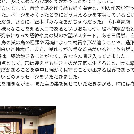
など、多岐にわたるお話をうかがうことができました。
方法として、自分で話を作り絵も描く場合と、別の作家が作っ
した。ページをめくったときにどう見えるかを重視していると
だき、さらに、絵本『みんなあかちゃんだった』（小峰書店 
は様々なことを知る入口であるというお話しや、絵本作家がも
究家になった経緯や鳥の巣のお話がスタート。ある日偶然、自
。鳥の巣は鳥の種類や環境によって材質や形が違うことや、造
面白いと鈴木氏。また、巣作りが苦手な雄鳥がいるというお話
演は、終始飽きることがなく、みなさん聞き入っていました。
点として、形は違えども生きものが元気に生きること、命に繋
尺度があることを尊重し温かく見守ることが出来る世界であっ
しいとのメッセージをいただきました。
を描きながら、また鳥の巣を見せていただきながら、時には参