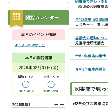
図書館で味わう幸せ
山梨県公共図書館協
開館カレンダー
令和5年度山梨県図
大会テーマ「集う場
本日のイベント情報
各部会の活動につい
児童奉仕研究部会・
よちよちおはなし会
令和5年度県内事情
本日の開館情報
2026年08月07日(金)
令和5年度事業報告
閲覧エリア
交流エリア
○
○
図書館で味わ
9:00～20:00
9:00～21:00
山梨県公共図書館協
2026年8月