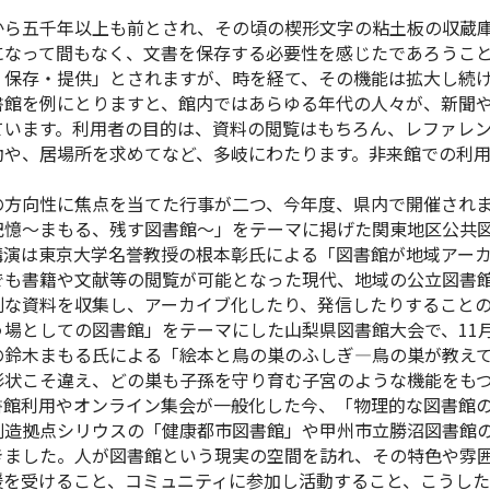
ら五千年以上も前とされ、その頃の楔形文字の粘土板の収蔵庫
になって間もなく、文書を保存する必要性を感じたであろうこ
・保存・提供」とされますが、時を経て、その機能は拡大し続
館を例にとりますと、館内ではあらゆる年代の人々が、新聞や
ています。利用者の目的は、資料の閲覧はもちろん、レファレン
動や、居場所を求めてなど、多岐にわたります。非来館での利
。
方向性に焦点を当てた行事が二つ、今年度、県内で開催され
憶～まもる、残す図書館～」をテーマに掲げた関東地区公共図
講演は東京大学名誉教授の根本彰氏による「図書館が地域アー
でも書籍や文献等の閲覧が可能となった現代、地域の公立図書
別な資料を収集し、アーカイブ化したり、発信したりすること
場としての図書館」をテーマにした山梨県図書館大会で、11
の鈴木まもる氏による「絵本と鳥の巣のふしぎ―鳥の巣が教え
形状こそ違え、どの巣も子孫を守り育む子宮のような機能をも
書館利用やオンライン集会が一般化した今、「物理的な図書館
創造拠点シリウスの「健康都市図書館」や甲州市立勝沼図書館の
きました。人が図書館という現実の空間を訪れ、その特色や雰
援を受けること、コミュニティに参加し活動すること、こうし