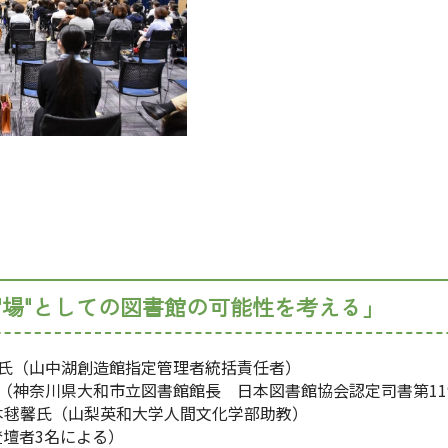
"場"としての図書館の可能性を考える」
弘氏（山中湖創造館指定管理者統括責任者）
（神奈川県大和市立図書館館長 日本図書館協会認定司書第11
本毬馨氏（山梨英和大学人間文化学部助教）
壇者3名による）