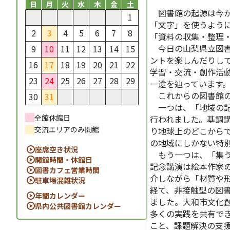
日
月
火
水
木
金
土
図書館の起源は今か
1
「文字」を使うよう
2
3
4
5
6
7
8
「資料の収集・整理
今日の山梨県立図書
9
10
11
12
13
14
15
ントを楽しんだりし
16
17
18
19
20
21
22
学習・交流・創作活
23
24
25
26
27
28
29
一途を辿っています
これからの図書館の
30
31
一つは、「地域の記
全館休館日
行われました。基調
交流エリアのみ開館
り地球上のどこから
の地域にしかない特
座席空き状況
もう一つは、「集う
開館時間・休館日
記念講演は絵本作家
図書カフェ営業時間
介しながら「材質や
駐車場混雑状況
経て、非接触型の図
年間カレンダー
ました。大和市文化
県内公共図書館カレンダー
多くの実践を共有で
こと、課題解決の支