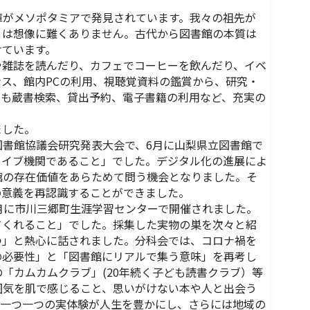
がメソポタミアで発見されています。我々の祖先が
とは想像に難くありません。古代から図書館の本質は
けています。
雑誌を読んだり、カフェでコーヒーを飲んだり、イベ
ス、館内PCの利用、視聴覚資料の鑑賞から、研究・
用も蔵書検索、貸出予約、電子書籍の利用など、充実の
ました。
書館協議会研究発表大会で、6月に山梨県立図書館で
カイブ機関であること」でした。デジタル化の進展によ
館の存在価値をあらためて問う機会となりました。そ
の意義を再認識することができました。
月に市川三郷町生涯学習センターで開催されました。
てくれること」でした。採集した実物の巣を次々と紹
つ」と熱心に話されました。分科会では、コロナ禍を
の必要性」と「図書館にリアルで集う意味」を再考し
「カムカムクラブ」(20年続く子ども読書クラブ）等
囲気を肌で感じること、思いがけない本や人と出会う
た一つ一つの実体験が人生を豊かにし、さらには地域の