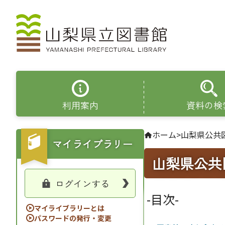
利用案内
資料の検
ホーム
>
山梨県公共図
マイライブラリー
山梨県公共
ログインする
-目次-
マイライブラリーとは
パスワードの発行・変更