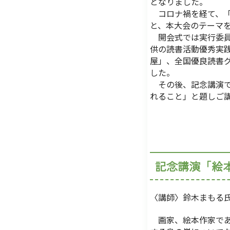
となりました。
コロナ禍を経て、「
と、本大会のテーマ
開会式では実行委員
供の読書活動優秀実
屋」、全国優良読書
した。
その後、記念講演で
れること」と題しご
記念講演「絵
〈講師〉鈴木まもる
画家、絵本作家であ