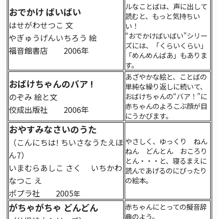
ルなことばは、声に出して
おでかけ ばいばい
読むと、もっと気持ちい
はせがわせつこ 文
い！
“おでかけばいばい”シリー
やぎゅうげんいちろう 絵
ズには、「くらいくらい」
福音館書店 2006年
「めんめんばあ」もありま
す。
あざやかな絵と、ことばの
おばけちゃんのバア !
単純な繰り返しに続いて、
のぞみ 絵と文
おばけちゃんの“バア！”に
赤ちゃんのよろこぶ顔が目
佼成出版社 2006年
にうかびます。
おやすみなさいのうた
やさしく、ゆっくり ねん
（こんにちは! ちいさなうたえほ
ねん どんとん おころり
ん7）
とん・・・と、寝るまえに
いまむらあしこ さく いちかわ
読んであげるのにぴったり
なつこ え
の絵本。
ポプラ社 2005
年
がちゃがちゃ どんどん
赤ちゃんにとっての擬音辞
典のよう。