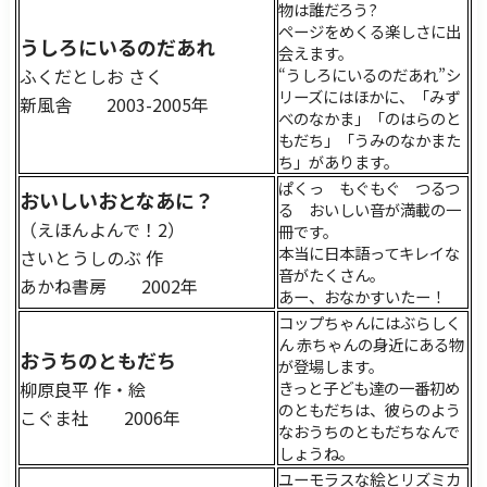
物は誰だろう?
ページをめくる楽しさに出
うしろにいるのだあれ
会えます。
ふくだとしお さく
“うしろにいるのだあれ”シ
リーズにはほかに、「みず
新風舎 2003-2005年
べのなかま」「のはらのと
もだち」「うみのなかまた
ち」があります。
ぱくっ もぐもぐ つるつ
おいしいおとなあに？
る おいしい音が満載の一
（えほんよんで！2）
冊です。
本当に日本語ってキレイな
さいとうしのぶ 作
音がたくさん。
あかね書房 2002年
あー、おなかすいたー！
コップちゃんにはぶらしく
ん 赤ちゃんの身近にある物
おうちのともだち
が登場します。
柳原良平 作・絵
きっと子ども達の一番初め
のともだちは、彼らのよう
こぐま社 2006年
なおうちのともだちなんで
しょうね。
ユーモラスな絵とリズミカ