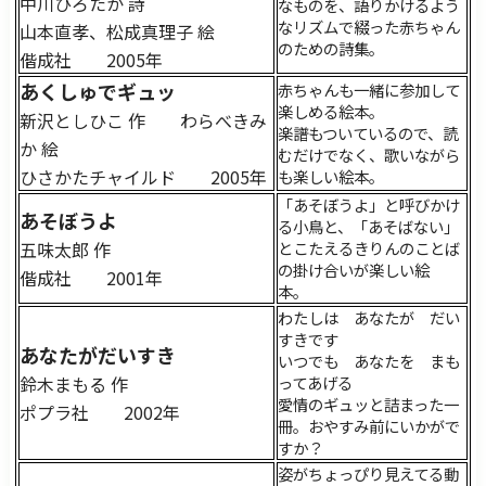
中川ひろたか 詩
なものを、語りかけるよう
なリズムで綴った赤ちゃん
山本直孝、松成真理子 絵
のための詩集。
偕成社 2005年
あくしゅでギュッ
赤ちゃんも一緒に参加して
楽しめる絵本。
新沢としひこ 作 わらべきみ
楽譜もついているので、読
か 絵
むだけでなく、歌いながら
ひさかたチャイルド 2005年
も楽しい絵本。
「あそぼうよ」と呼びかけ
あそぼうよ
る小鳥と、「あそばない」
五味太郎 作
とこたえるきりんのことば
の掛け合いが楽しい絵
偕成社 2001年
本。
わたしは あなたが だい
すきです
あなたがだいすき
いつでも あなたを まも
鈴木まもる 作
ってあげる
愛情のギュッと詰まった一
ポプラ社 2002年
冊。おやすみ前にいかがで
すか？
姿がちょっぴり見えてる動