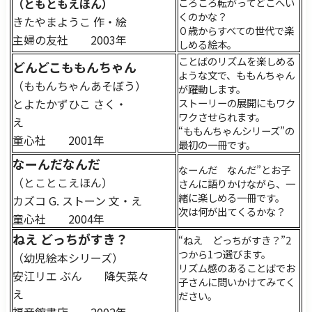
（ともともえほん）
ころころ転がってどこへい
くのかな？
きたやまようこ 作・絵
０歳からすべての世代で楽
主婦の友社 2003年
しめる絵本。
ことばのリズムを楽しめる
どんどこももんちゃん
ような文で、ももんちゃん
（ももんちゃんあそぼう）
が躍動します。
とよたかずひこ さく・
ストーリーの展開にもワク
ワクさせられます。
え
“ももんちゃんシリーズ”の
童心社 2001年
最初の一冊です。
なーんだなんだ
なーんだ なんだ”とお子
（とことこえほん）
さんに語りかけながら、一
緒に楽しめる一冊です。
カズコ G. ストーン 文・え
次は何が出てくるかな？
童心社 2004年
ねえ どっちがすき？
“ねえ どっちがすき？”2
つから1つ選びます。
（幼児絵本シリーズ）
リズム感のあることばでお
安江リエ ぶん 降矢菜々
子さんに問いかけてみてく
え
ださい。