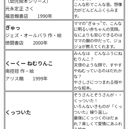
（幼児絵本シリーズ）
こんな形でこんな音。想像
元永定正 さく
力がどんどんふくらみま
福音館書店 1990年
す。
ママの“ぎゅっ”で、こんな
ぎゅっ
に明るい赤ちゃんの笑顔。
ジェズ・オールバラ 作・絵
なによりも安心できるのは
ママの腕の中だって、ジョ
徳間書店 2000年
ジョが教えてくれます。
みんなは どんなふうにね
むりんこ？
くーくー ねむりんこ
天使のような顔で、すやす
南控控 作・絵
やねむっているのはだれか
な？
アリス館 1999年
やさしさにつつまれる穏や
かな絵本。
ぞうさんとぞうさんが・・
くっついた！
いろんないきものが「くっ
くっついた
ついた」繰り返し。
最後にくっつくのはだぁ
れ？楽しくて愛情にあふれ