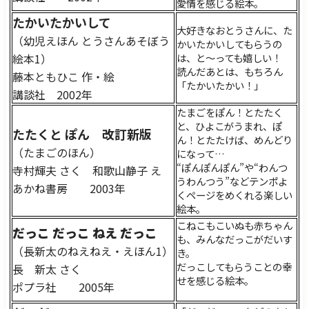
愛情を感じる絵本。
たかいたかいして
大好きなおとうさんに、た
（幼児えほん とうさんあそぼう
かいたかいしてもらうの
絵本1）
は、と～っても嬉しい！
読んだあとは、もちろん
藤本ともひこ 作・絵
「たかいたかい！」
講談社 2002年
たまごをぽん！とたたく
と、ひよこがうまれ、ぽ
たたくと ぽん 改訂新版
ん！とたたけば、めんどり
（たまごのほん）
になって…
“ぽんぽんぽん”や“わんつ
寺村輝夫 さく 和歌山静子 え
うわんつう”などテンポよ
あかね書房 2003年
くページをめくれる楽しい
絵本。
こねこもこいぬも赤ちゃん
だっこ だっこ ねえ だっこ
も、みんなだっこがだいす
（長新太のねえねえ・えほん1）
き。
だっこしてもらうことの幸
長 新太 さく
せを感じる絵本。
ポプラ社 2005年