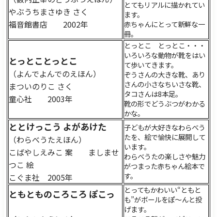
とてもリアルに描かれてい
やぶうちまさゆき さく
ます。
福音館書店 2002年
赤ちゃんにとって新鮮な一
冊。
とっとこ とっとこ・・・
いろいろな動物が靴をはい
とっとことっとこ
て歩いてきます。
（よんでよんでのえほん）
ぞうさんの大きな靴、あり
さんの小さなちいさな靴、
まついのりこ さく
タコさんは8本足。
童心社 2003年
靴の形でどうぶつがわかる
かな。
ととけっこう よがあけた
子どもが大好きなわらべう
たを、絵で愉快に展開して
（わらべうたえほん）
います。
こばやしえみこ 案 ましませ
わらべうたの楽しさや魅力
つこ 絵
がつまった赤ちゃん絵本で
す。
こぐま社 2005年
とってもかわいい“ともと
ともとものころころ ぽこっ
も”がボールをぽ～んと投
げます。