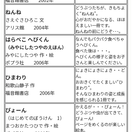
福音館書店 2002年
どうぶつたちが、きもちよ
ねんね
く“ねんね”。
さえぐさひろこ 文
心がおだやかになる、ほほ
えましい一冊です。
アリス館 2004年
ねんねの前にどうぞ･･･。
はらぺこ へびくん
なんでもパクパク食べちゃ
うへびくん。
（みやにしたつやのえほん）
食べた後は・・・。
みやにしたつや 作・絵
へびくんの様子と姿をお子
ポプラ社 2006年
さんと楽しんでください。
にょきにょきにょき・・ど
ん。
ひまわり
おおきくてたくましい“ひ
和歌山静子 作
まわり”。
福音館書店 2006年
そんなひまわりの姿と成長
を感じられる1冊です。
かえるが・・・ぴょーん！
ぴょーん
どうぶつや虫が出てきて､
（はじめてのぼうけん 1）
ぴょーん!
ページをめくるのが楽しい
まつおかたつひで 作・絵
絵本。