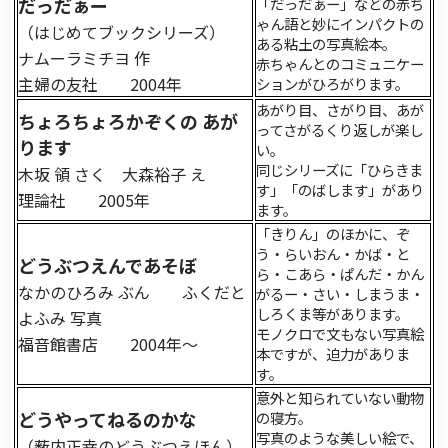
だっだぁー
「だっだぁー」などの赤ち
ゃん語と妙にインパクトの
（はじめてブックシリーズ）
ある粘土の写真絵本。
ナムーラミチヨ 作
赤ちゃんとのコミュニケー
主婦の友社 2004年
ションがひろがります。
あがり目、さがり目、あが
ちょろちょろかぞくの あが
ってさがるくり返しが楽し
ります
い。
同じシリーズに「ひらきま
木坂 領 さく 大森裕子 え
す」「のばします」があり
理論社 2005年
ます。
「きりん」のほかに、ぞ
う・らいおん・かば・と
どうぶつえんであそぼ
ら・こあら・ぱんだ・かん
なかのひろみ ぶん ふくだと
がるー・さい・しまうま・
しろくま等があります。
よふみ 写真
モノクロで文もない写真絵
福音館書店 2004年～
本ですが、迫力がありま
す。
意外と知られていない動物
どうやってねるのかな
の寝方。
写真のような美しい絵で、
（薮内正幸のどうぶつえほん）