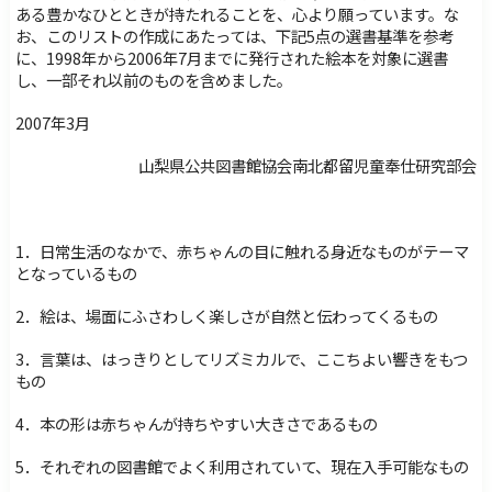
障害のある方へ
交通・アクセス
ある豊かなひとときが持たれることを、心より願っています。な
お、このリストの作成にあたっては、下記5点の選書基準を参考
サイトマップ
Foreign Language
に、1998年から2006年7月までに発行された絵本を対象に選書
し、一部それ以前のものを含めました。
検索
2007年3月
山梨県公共図書館協会南北都留児童奉仕研究部会
1．日常生活のなかで、赤ちゃんの目に触れる身近なものがテーマ
となっているもの
2．絵は、場面にふさわしく楽しさが自然と伝わってくるもの
3．言葉は、はっきりとしてリズミカルで、ここちよい響きをもつ
もの
4．本の形は赤ちゃんが持ちやすい大きさであるもの
5．それぞれの図書館でよく利用されていて、現在入手可能なもの