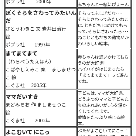
ポプラ社 2000年
赤ちゃんと一緒にぴょーん
ぼくそらをさわってみたいん
そらってふしぎだな･･･
そらにさわってみたいねこ
だ
は､ともだち に助けてもら
さとうわきこ 文 岩井田治行
って､そらにさわったら･･･
絵
ねことともだちの動物がか
わいらしい絵本。
ポプラ社 1997年
まてまてまて
赤ちゃんは追いかけてもら
（わらべうたえほん）
うのが大好き!
こばやしえみこ 案 ましませつ
ハイハイがはじまったら
「まてまてまて」って遊ん
こ 絵
でね。
こぐま社 2005年
子どもは､ママが大好き。
ママだいすき
どうぶつのママと子どもた
まどみちお 作 ましませつこ
ちのふれあいが､心を温か
くしてくれます。
絵
愛情をたっぷり感じる絵
こぐま社 2002年
本。
ぶたがよこむいてにこっ！
よこむいて にこっ