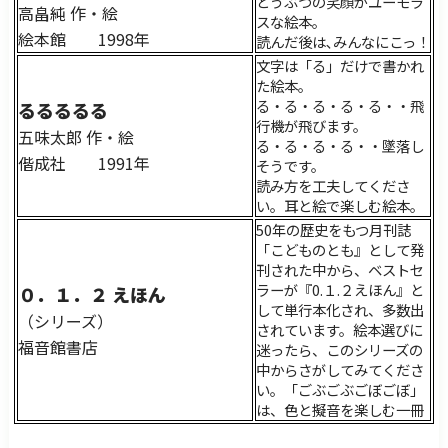
どうぶつの笑顔がユーモラ
高畠純 作・絵
スな絵本。
絵本館 1998年
読んだ後は､みんなにこっ！
文字は「る」だけで書かれ
た絵本。
る・る・る・る・る・・飛
るるるるる
行機が飛びます。
五味太郎 作・絵
る・る・る・る・・墜落し
偕成社 1991年
そうです。
読み方を工夫してくださ
い。耳と絵で楽しむ絵本。
50年の歴史をもつ月刊誌
「こどものとも』として発
刊された中から、ベストセ
ラーが『0.１.２えほん』と
０．１．２ えほん
して単行本化され、多数出
（シリーズ）
されています。絵本選びに
福音館書店
迷ったら、このシリーズの
中からさがしてみてくださ
い。「ごぶごぶごぼごぼ」
は、色と擬音を楽しむ一冊