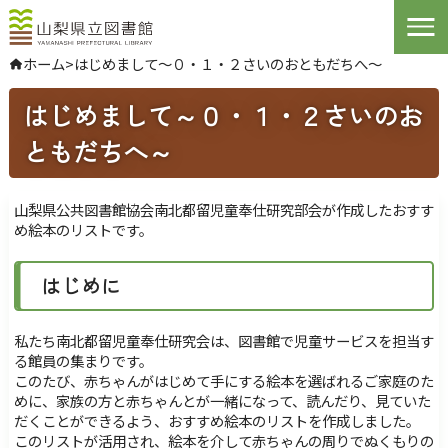
Open
ホーム
>
はじめまして～０・１・２さいのおともだちへ～
やさしい日本語
はじめまして～０・１・２さいのお
よくある質問
お問い合わせ
ともだちへ～
ログインする
山梨県公共図書館協会南北都留児童奉仕研究部会が作成したおすす
め絵本のリストです。
文字サイズ
拡大
標準
縮小
はじめに
背景色指定
標準
青
黒
私たち南北都留児童奉仕研究会は、図書館で児童サービスを担当す
ふりがな
表示
る館員の集まりです。
このたび、赤ちゃんがはじめて手にする絵本を選ばれるご家庭のた
音声
読み上げ
めに、家族の方と赤ちゃんとが一緒になって、読んだり、見ていた
だくことができるよう、おすすめ絵本のリストを作成しました。
このリストが活用され、絵本を介して赤ちゃんの周りでぬくもりの