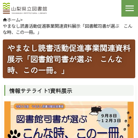
Open
ホーム
>
やまなし読書活動促進事業関連資料展示「図書館司書が選ぶ こん
やさしい日本語
な時、この一冊。」
よくある質問
お問い合わせ
やまなし読書活動促進事業関連資料
展示「図書館司書が選ぶ こんな
ログインする
時、この一冊。」
文字サイズ
拡大
標準
縮小
情報サテライト1資料展示
背景色指定
標準
青
黒
ふりがな
表示
音声
読み上げ