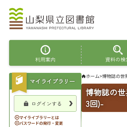
利用案内
資料の検
ホーム
>
博物誌の世界
マイライブラリー
博物誌の世
3回)-
ログインする
マイライブラリーとは
パスワードの発行・変更