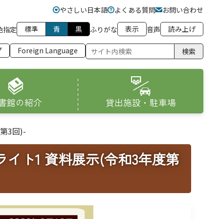
やさしい日本語
よくある質問
お問い合わせ
標準
青
黒
表示
読み上げ
色指定
ふりがな
音声
プ
Foreign Language
検索
書館の紹介
貸出施設・駐車場
3回)-
イト1 資料展示(令和3年度第