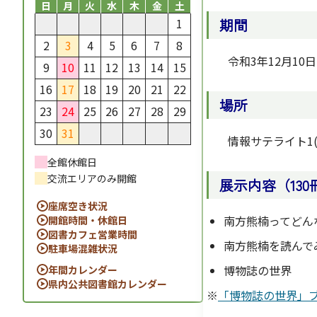
日
月
火
水
木
金
土
1
期間
2
3
4
5
6
7
8
令和3年12月10
9
10
11
12
13
14
15
16
17
18
19
20
21
22
場所
23
24
25
26
27
28
29
30
31
情報サテライト1
全館休館日
交流エリアのみ開館
展示内容（130
座席空き状況
南方熊楠ってどん
開館時間・休館日
図書カフェ営業時間
南方熊楠を読んで
駐車場混雑状況
博物誌の世界
年間カレンダー
県内公共図書館カレンダー
※
「博物誌の世界」