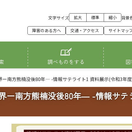
拡大
標準
縮小
文字サイズ
背景
障害のある方へ
交通・アクセス
サイトマッ
索
調べものをする
図
ー南方熊楠没後80年― -情報サテライト1 資料展示(令和3年度第
界ー南方熊楠没後80年― -情報サテラ