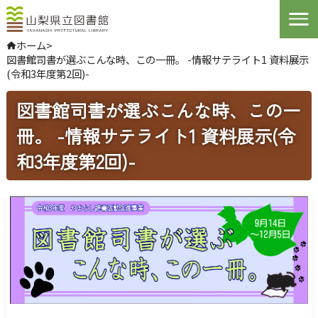
Open
ホーム
>
図書館司書が選ぶこんな時、この一冊。 -情報サテライト1 資料展示
やさしい日本語
(令和3年度第2回)-
よくある質問
お問い合わせ
図書館司書が選ぶこんな時、この一
冊。 -情報サテライト1 資料展示(令
ログインする
和3年度第2回)-
文字サイズ
拡大
標準
縮小
背景色指定
標準
青
黒
ふりがな
表示
音声
読み上げ