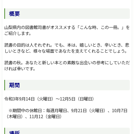
障害のある方へ
交通・アクセス
サイトマップ
Foreign Language
概要
検索
山梨県内の図書館司書がオススメする「こんな時、この一冊。」を
ご紹介します。
読書の目的は人それぞれ。でも、本は、嬉しいとき、辛いとき、悲
しいときなど、様々な場面であなたを支えてくれることでしょう。
読書の秋。あなたと新しい本との素敵な出会いの参考にしていただ
ければ幸いです。
期間
令和3年9月14日（火曜日）～12月5日（日曜日）
※期間中の休館日：毎週月曜日、9月21日（火曜日）、10月7日
（木曜日）、11月12（金曜日）
場所