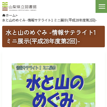
Open
ホーム
>
水と山のめぐみ -情報サテライト1 ミニ展示(平成28年度第2回)-
やさしい日本語
よくある質問
水と山のめぐみ -情報サテライト1
お問い合わせ
ミニ展示(平成28年度第2回)-
ログインする
文字サイズ
拡大
標準
縮小
背景色指定
標準
青
黒
ふりがな
表示
音声
読み上げ