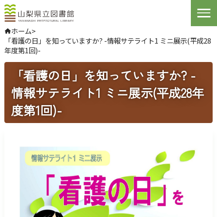
Open
ホーム
>
「看護の日」を知っていますか? -情報サテライト1 ミニ展示(平成28
やさしい日本語
年度第1回)-
よくある質問
お問い合わせ
「看護の日」を知っていますか? -
情報サテライト1 ミニ展示(平成28年
ログインする
度第1回)-
文字サイズ
拡大
標準
縮小
背景色指定
標準
青
黒
ふりがな
表示
音声
読み上げ