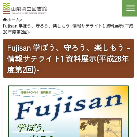
Open
ホーム
>
Fujisan 学ぼう、守ろう、楽しもう -情報サテライト1 資料展示(平成
やさしい日本語
28年度第2回)-
よくある質問
お問い合わせ
Fujisan 学ぼう、守ろう、楽しもう -
情報サテライト1 資料展示(平成28年
ログインする
度第2回)-
文字サイズ
拡大
標準
縮小
背景色指定
標準
青
黒
ふりがな
表示
音声
読み上げ