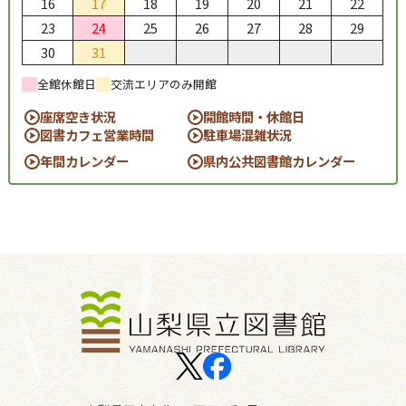
16
17
18
19
20
21
22
23
24
25
26
27
28
29
30
31
全館休館日
交流エリアのみ開館
座席空き状況
開館時間・休館日
図書カフェ営業時間
駐車場混雑状況
年間カレンダー
県内公共図書館カレンダー