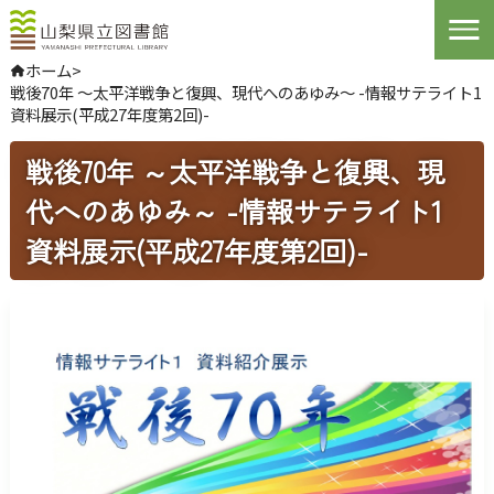
Open
ホーム
>
戦後70年 ～太平洋戦争と復興、現代へのあゆみ～ -情報サテライト1
やさしい日本語
資料展示(平成27年度第2回)-
よくある質問
お問い合わせ
戦後70年 ～太平洋戦争と復興、現
代へのあゆみ～ -情報サテライト1
ログインする
資料展示(平成27年度第2回)-
文字サイズ
拡大
標準
縮小
背景色指定
標準
青
黒
ふりがな
表示
音声
読み上げ