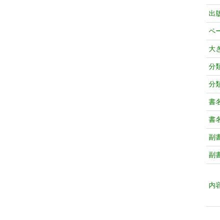
出
ペ
大
分
分
書
書
副
副
内