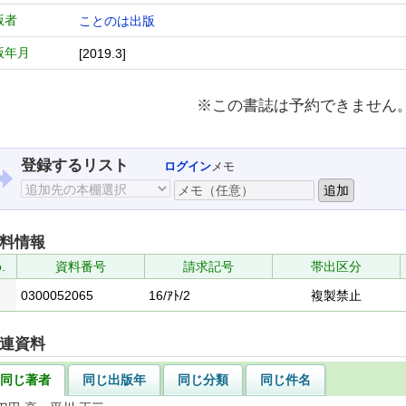
版者
ことのは出版
版年月
[2019.3]
※この書誌は予約できません
登録するリスト
ログイン
メモ
料情報
.
資料番号
請求記号
帯出区分
0300052065
16/ｱﾄ/2
複製禁止
連資料
同じ著者
同じ出版年
同じ分類
同じ件名