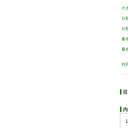
大
分
分
書
書
内
目
内