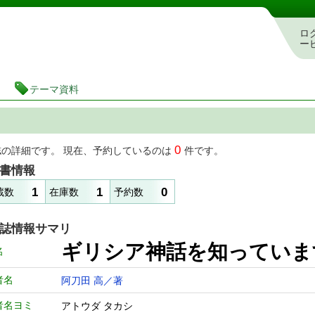
書検索・予約システム
ロ
ー
テーマ資料
0
誌の詳細です。 現在、予約しているのは
件です。
書情報
1
1
0
蔵数
在庫数
予約数
誌情報サマリ
ギリシア神話を知っていま
名
者名
阿刀田 高／著
者名ヨミ
アトウダ タカシ