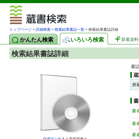
図書館 蔵
トップページ
>
詳細検索
>
検索結果書誌一覧
> 検索結果書誌詳細
かんたん検索
いろいろ検索
新着資料
検索結果書誌詳細
書
蔵
所
書
書
著
著