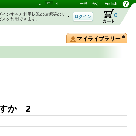
大
中
小
一般
かな
English
0
グインすると利用状況の確認等のサ
ビスを利用できます。
カート
マイライブラリー
すか 2