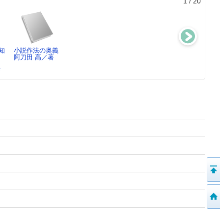
1
/
20
知
小説作法の奥義
本からはじまる
おいしい命
赤い追憶
阿刀田 高／著
物語
阿刀田 高／著
阿刀田 高／著
阿刀田 高／
著
[著…