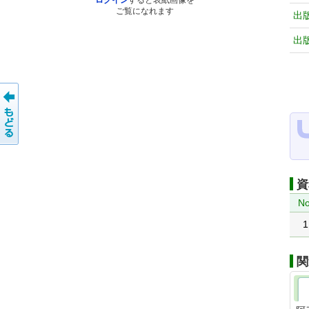
ログイン
すると表紙画像を
ご覧になれます
出
出
資
No
1
関