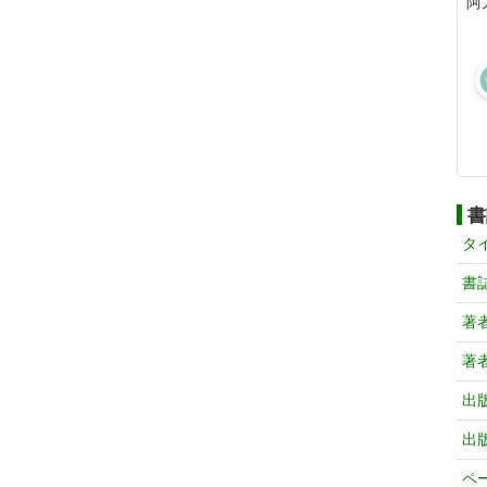
阿
書
タ
書
著
著
出
出
ペ