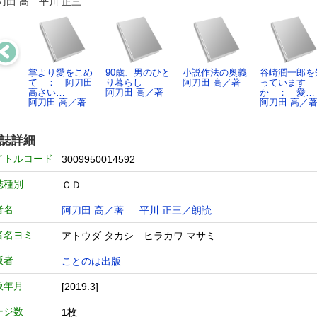
刀田 高 平川 正三
掌より愛をこめ
90歳、男のひと
小説作法の奥義
谷崎潤一郎を
て ： 阿刀田
り暮らし
阿刀田 高／著
っています
高さい…
阿刀田 高／著
か ： 愛…
阿刀田 高／著
阿刀田 高／
誌詳細
イトルコード
3009950014592
誌種別
ＣＤ
者名
阿刀田 高／著
平川 正三／朗読
者名ヨミ
アトウダ タカシ ヒラカワ マサミ
版者
ことのは出版
版年月
[2019.3]
ージ数
1枚