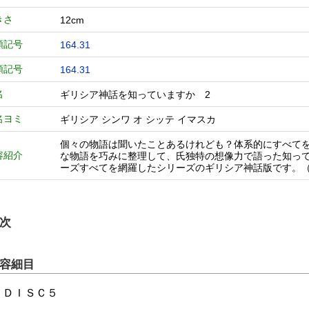
きさ
12cm
類記号
164.31
類記号
164.31
名
ギリシア神話を知っていますか 2
名ヨミ
ギリシア シンワ オ シッテ イマスカ
個々の物語は聞いたことあるけれども？体系的にすべて
容紹介
な物語を巧みに整理して、氏独特の想像力で語った知っ
ーズすべてを網羅したシリーズのギリシア神話版です。
次
容細目
1 ＤＩＳＣ５