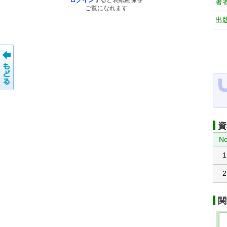
ログイン
すると表紙画像を
著
ご覧になれます
出
資
No
1
2
関