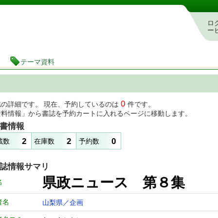
書検索・予約システム
ロ
ー
テーマ資料
0
誌の詳細です。 現在、予約しているのは
件です。
資料情報」から書誌を予約カートに入れるページに移動します。
書情報
2
2
0
蔵数
在庫数
予約数
誌情報サマリ
県政ニュース 第８集
名
者名
山梨県／企画