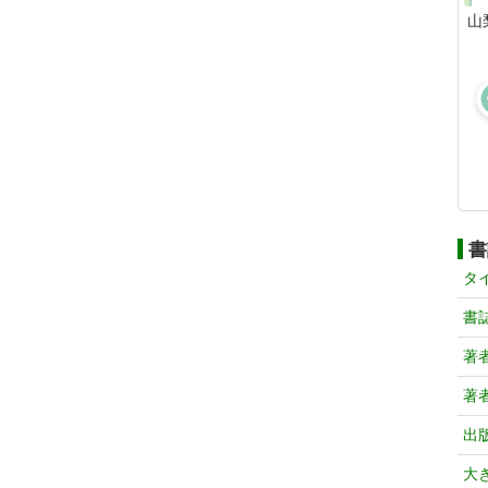
山
書
タ
書
著
著
出
大