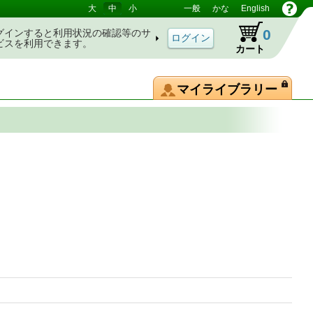
大
中
小
一般
かな
English
0
グインすると利用状況の確認等のサ
ビスを利用できます。
カート
マイライブラリー