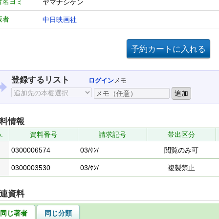
者名ヨミ
ヤマナシケン
版者
中日映画社
登録するリスト
ログイン
メモ
料情報
.
資料番号
請求記号
帯出区分
0300006574
03/ｹﾝ/
閲覧のみ可
0300003530
03/ｹﾝ/
複製禁止
連資料
同じ著者
同じ分類