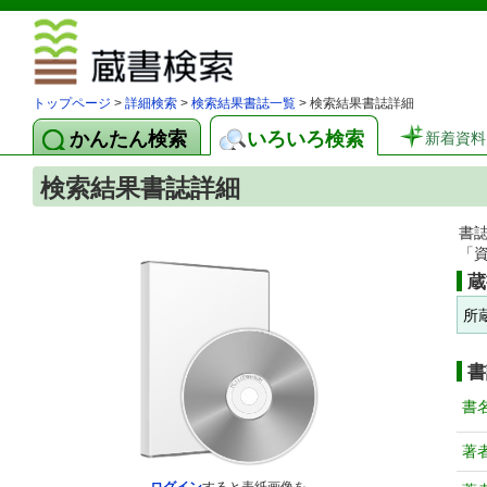
図書館 蔵
トップページ
>
詳細検索
>
検索結果書誌一覧
> 検索結果書誌詳細
かんたん検索
いろいろ検索
新着資料
検索結果書誌詳細
書
「
蔵
所
書
書
著