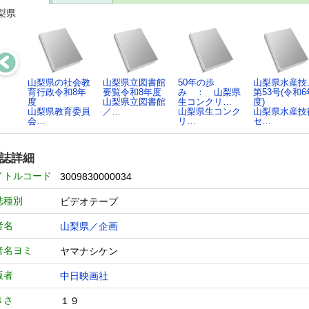
梨県
山梨県の社会教
山梨県立図書館
50年の歩
山梨県水産技
育行政令和8年
要覧令和8年度
み ： 山梨県
第53号(令和6
度
山梨県立図書館
生コンクリ…
度)
山梨県教育委員
／…
山梨県生コンク
山梨県水産技
会…
リ…
セ…
誌詳細
イトルコード
3009830000034
誌種別
ビデオテープ
者名
山梨県／企画
者名ヨミ
ヤマナシケン
版者
中日映画社
きさ
１９