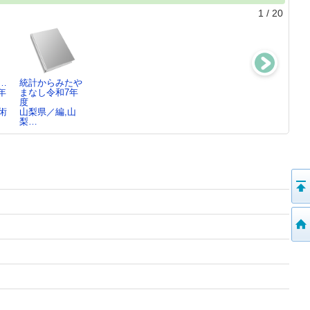
1
/
20
…
統計からみたや
毎月勤労統計調
参議院議員通…
山梨県議会定例
年
まなし令和7年
査結果報告 …
令和7年7月20日
会会議録令和8
度
令和6年
執行
年2月
術
山梨県／編,山
山梨県／編,山
山梨県選挙管理
山梨県議会／編
梨…
梨…
委…