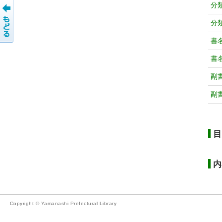
分
分
書
書
副
副
目
内
Copyright © Yamanashi Prefectural Library