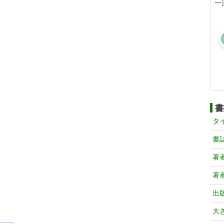
一
書
タ
書
著
著
出
大