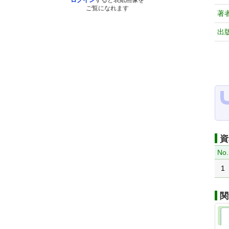
ログイン
すると表紙画像を
ご覧になれます
著
出
資
No.
1
関