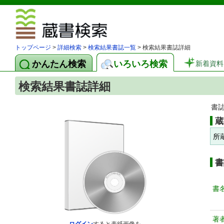
図書館 蔵
トップページ
>
詳細検索
>
検索結果書誌一覧
> 検索結果書誌詳細
かんたん検索
いろいろ検索
新着資料
検索結果書誌詳細
書
蔵
所
書
書
著