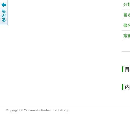
分
書
書
叢
目
内
Copyright © Yamanashi Prefectural Library