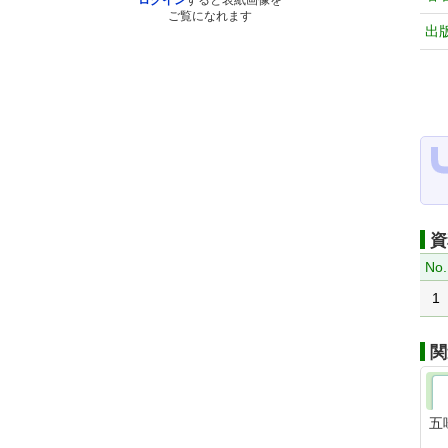
ログイン
すると表紙画像を
ご覧になれます
出
資
No.
1
関
五