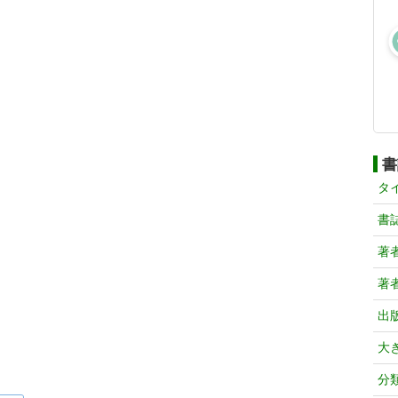
書
タ
書
著
著
出
大
分