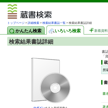
図書館 蔵
トップページ
>
詳細検索
>
検索結果書誌一覧
> 検索結果書誌詳細
かんたん検索
いろいろ検索
新着資料
検索結果書誌詳細
書
「
蔵
所
書
書
著