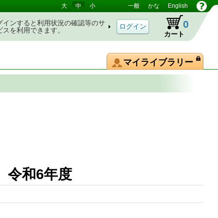
大
中
小
一般
かな
English
0
グインすると利用状況の確認等のサ
ビスを利用できます。
カート
マイライブラリー
 令和6年度