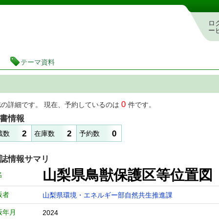
書検索・予約システム
ロ
ー
テーマ資料
0
誌の詳細です。 現在、予約しているのは
件です。
書情報
2
2
0
蔵数
在庫数
予約数
誌情報サマリ
山梨県鳥獣保護区等位置図
名
版者
山梨県環境・エネルギー部自然共生推進課
版年月
2024