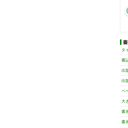
書
タ
書
出
出
ペ
大
書
書