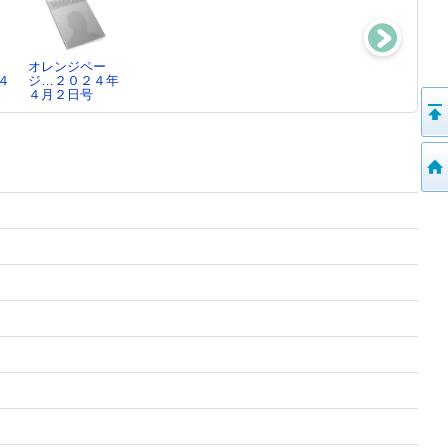
ｌ
オレンジペー
ＢＲＵＴＵＳ
清流／月刊 ２
天然生活 ２０
４
ジ…２０２４年
…２０２４年２
０２…２０２４
２４…２０２４
４月２日号
月１日号
年３月号
年３月号