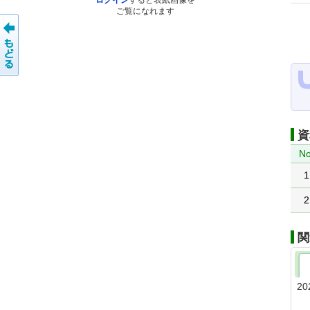
ログイン
すると表紙画像を
ご覧になれます
資
No
1
2
関
20