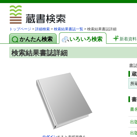
図書館 蔵
トップページ
>
詳細検索
>
検索結果書誌一覧
> 検索結果書誌詳細
かんたん検索
いろいろ検索
新着資料
検索結果書誌詳細
書
蔵
所
書
書
出
出