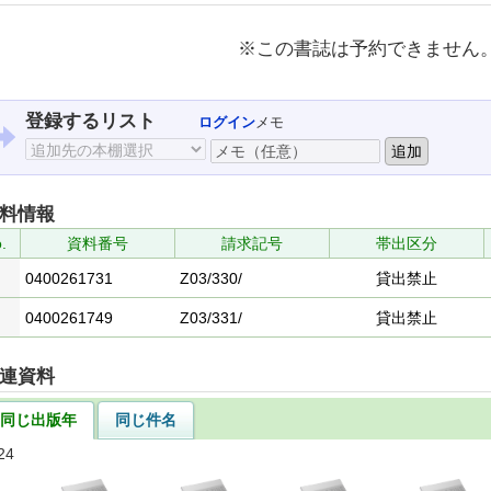
※この書誌は予約できません
登録するリスト
ログイン
メモ
料情報
.
資料番号
請求記号
帯出区分
0400261731
Z03/330/
貸出禁止
0400261749
Z03/331/
貸出禁止
連資料
同じ出版年
同じ件名
24