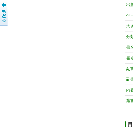
出
ペ
大
分
書
書
副
副
内
叢
目