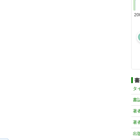
20
書
タ
書
著
著
出