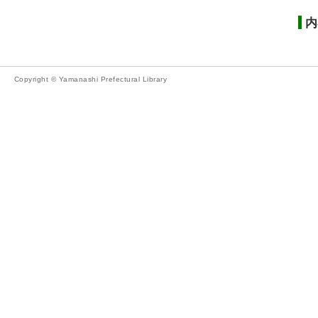
内
Copyright © Yamanashi Prefectural Library