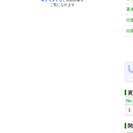
ログイン
すると表紙画像を
ご覧になれます
著
出
出
資
No.
1
関