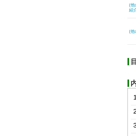
(
紹
(