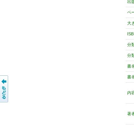
出
ペ
大
IS
分
分
書
書
内
著