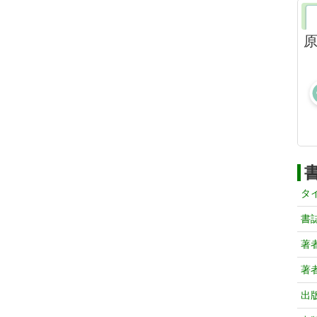
原
タ
書
著
著
出