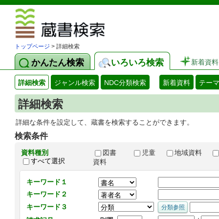
図書館 蔵
トップページ
> 詳細検索
かんたん検索
いろいろ検索
新着資料
詳細検索
ジャンル検索
NDC分類検索
新着資料
テー
詳細検索
詳細な条件を設定して、蔵書を検索することができます。
検索条件
資料種別
図書
児童
地域資料
すべて選択
資料
キーワード１
キーワード２
キーワード３