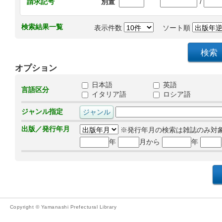
/
請求記号
別置
検索結果一覧
表示件数
ソート順
オプション
日本語
英語
言語区分
イタリア語
ロシア語
ジャンル指定
出版／発行年月
※発行年月の検索は雑誌のみ対
年
月から
年
Copyright © Yamanashi Prefectural Library