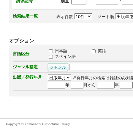
/
請求記号
別置
検索結果一覧
表示件数
ソート順
オプション
日本語
英語
言語区分
スペイン語
ジャンル指定
出版／発行年月
※発行年月の検索は雑誌のみ対
年
月から
年
Copyright © Yamanashi Prefectural Library