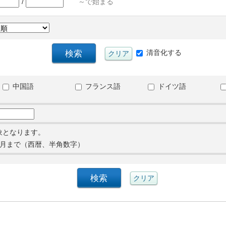
/
～で始まる
清音化する
中国語
フランス語
ドイツ語
象となります。
月まで（西暦、半角数字）