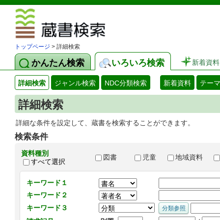
図書館 蔵
トップページ
> 詳細検索
かんたん検索
いろいろ検索
新着資料
詳細検索
ジャンル検索
NDC分類検索
新着資料
テー
詳細検索
詳細な条件を設定して、蔵書を検索することができます。
検索条件
資料種別
図書
児童
地域資料
すべて選択
キーワード１
キーワード２
キーワード３