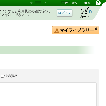
大
中
小
一般
かな
English
0
グインすると利用状況の確認等のサ
ビスを利用できます。
カート
マイライブラリー
特殊資料