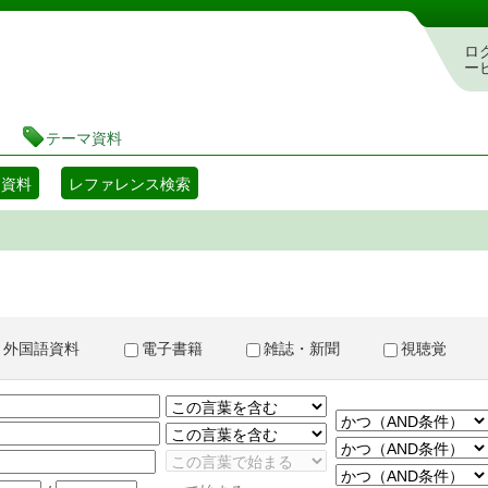
書検索・予約システム
ロ
ー
テーマ資料
マ資料
レファレンス検索
外国語資料
電子書籍
雑誌・新聞
視聴覚