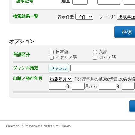
/
請求記号
別置
検索結果一覧
表示件数
ソート順
オプション
日本語
英語
言語区分
イタリア語
ロシア語
ジャンル指定
出版／発行年月
※発行年月の検索は雑誌のみ対
年
月から
年
Copyright © Yamanashi Prefectural Library