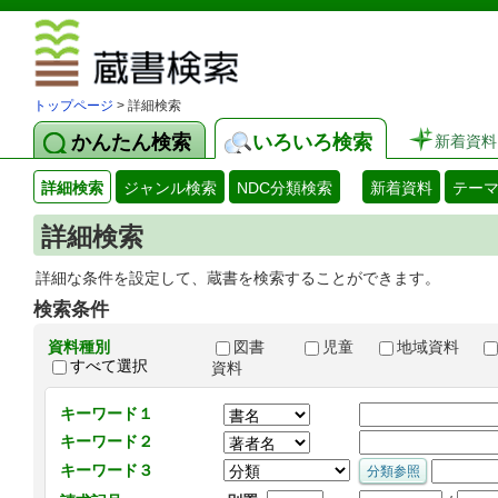
図書館 蔵
トップページ
> 詳細検索
かんたん検索
いろいろ検索
新着資料
詳細検索
ジャンル検索
NDC分類検索
新着資料
テー
詳細検索
詳細な条件を設定して、蔵書を検索することができます。
検索条件
資料種別
図書
児童
地域資料
すべて選択
資料
キーワード１
キーワード２
キーワード３