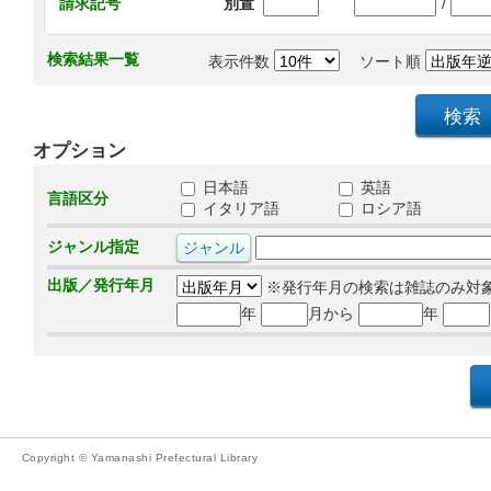
/
請求記号
別置
検索結果一覧
表示件数
ソート順
オプション
日本語
英語
言語区分
イタリア語
ロシア語
ジャンル指定
出版／発行年月
※発行年月の検索は雑誌のみ対
年
月から
年
Copyright © Yamanashi Prefectural Library