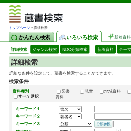
図書館 蔵
トップページ
> 詳細検索
かんたん検索
いろいろ検索
新着資料
詳細検索
ジャンル検索
NDC分類検索
新着資料
テー
詳細検索
詳細な条件を設定して、蔵書を検索することができます。
検索条件
資料種別
図書
児童
地域資料
すべて選択
資料
キーワード１
キーワード２
キーワード３