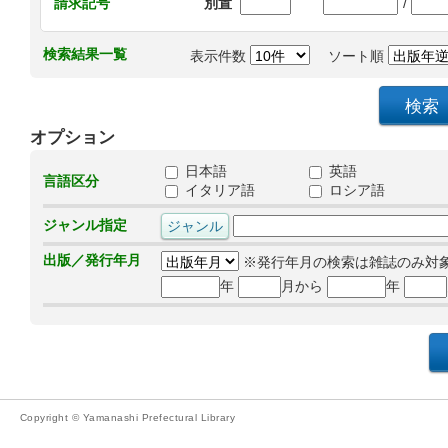
/
請求記号
別置
検索結果一覧
表示件数
ソート順
オプション
日本語
英語
言語区分
イタリア語
ロシア語
ジャンル指定
出版／発行年月
※発行年月の検索は雑誌のみ対
年
月から
年
Copyright © Yamanashi Prefectural Library