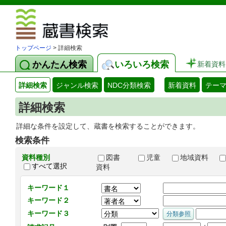
図書館 蔵
トップページ
> 詳細検索
かんたん検索
いろいろ検索
新着資料
詳細検索
ジャンル検索
NDC分類検索
新着資料
テー
詳細検索
詳細な条件を設定して、蔵書を検索することができます。
検索条件
資料種別
図書
児童
地域資料
すべて選択
資料
キーワード１
キーワード２
キーワード３