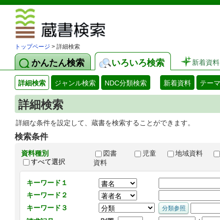
図書館 蔵
トップページ
> 詳細検索
かんたん検索
いろいろ検索
新着資料
詳細検索
ジャンル検索
NDC分類検索
新着資料
テー
詳細検索
詳細な条件を設定して、蔵書を検索することができます。
検索条件
資料種別
図書
児童
地域資料
すべて選択
資料
キーワード１
キーワード２
キーワード３