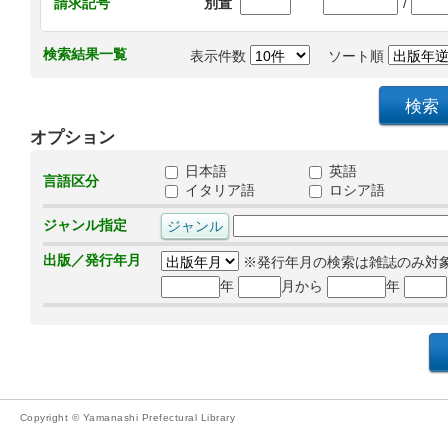
/
請求記号
別置
検索結果一覧
表示件数
ソート順
オプション
日本語
英語
言語区分
イタリア語
ロシア語
ジャンル指定
出版／発行年月
※発行年月の検索は雑誌のみ対
年
月から
年
Copyright © Yamanashi Prefectural Library