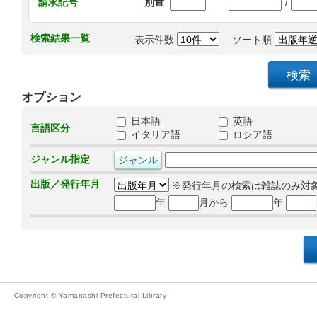
/
請求記号
別置
検索結果一覧
表示件数
ソート順
オプション
日本語
英語
言語区分
イタリア語
ロシア語
ジャンル指定
出版／発行年月
※発行年月の検索は雑誌のみ対
年
月から
年
Copyright © Yamanashi Prefectural Library