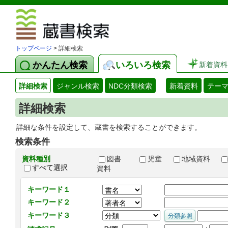
図書館 蔵
トップページ
> 詳細検索
かんたん検索
いろいろ検索
新着資料
詳細検索
ジャンル検索
NDC分類検索
新着資料
テー
詳細検索
詳細な条件を設定して、蔵書を検索することができます。
検索条件
資料種別
図書
児童
地域資料
すべて選択
資料
キーワード１
キーワード２
キーワード３