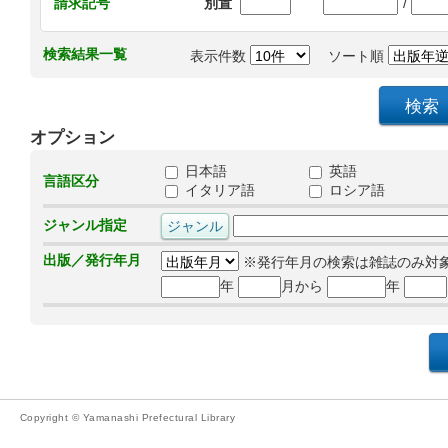
/
請求記号
別置
検索結果一覧
表示件数
ソート順
オプション
日本語
英語
言語区分
イタリア語
ロシア語
ジャンル指定
出版／発行年月
※発行年月の検索は雑誌のみ対
年
月から
年
Copyright © Yamanashi Prefectural Library