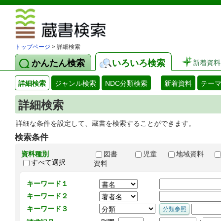
図書館 蔵
トップページ
> 詳細検索
かんたん検索
いろいろ検索
新着資料
詳細検索
ジャンル検索
NDC分類検索
新着資料
テー
詳細検索
詳細な条件を設定して、蔵書を検索することができます。
検索条件
資料種別
図書
児童
地域資料
すべて選択
資料
キーワード１
キーワード２
キーワード３