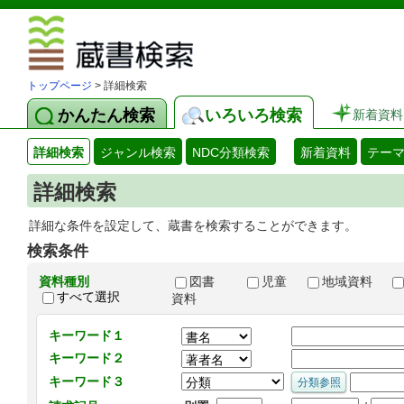
図書館 蔵
トップページ
> 詳細検索
かんたん検索
いろいろ検索
新着資料
詳細検索
ジャンル検索
NDC分類検索
新着資料
テー
詳細検索
詳細な条件を設定して、蔵書を検索することができます。
検索条件
資料種別
図書
児童
地域資料
すべて選択
資料
キーワード１
キーワード２
キーワード３