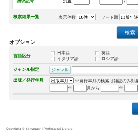
/
請求記号
別置
検索結果一覧
表示件数
ソート順
オプション
日本語
英語
言語区分
イタリア語
ロシア語
ジャンル指定
出版／発行年月
※発行年月の検索は雑誌のみ対
年
月から
年
Copyright © Yamanashi Prefectural Library