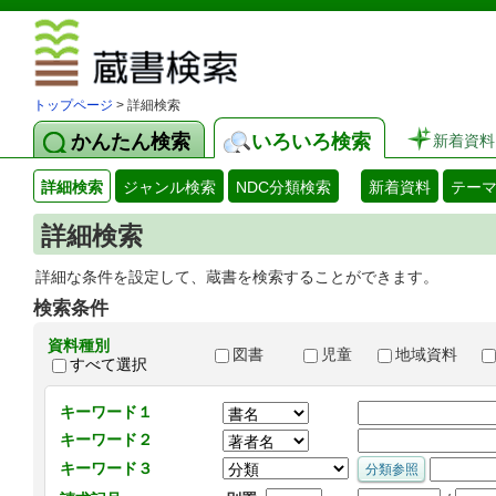
図書館 蔵
トップページ
> 詳細検索
かんたん検索
いろいろ検索
新着資料
詳細検索
ジャンル検索
NDC分類検索
新着資料
テー
詳細検索
詳細な条件を設定して、蔵書を検索することができます。
検索条件
資料種別
図書
児童
地域資料
すべて選択
キーワード１
キーワード２
キーワード３