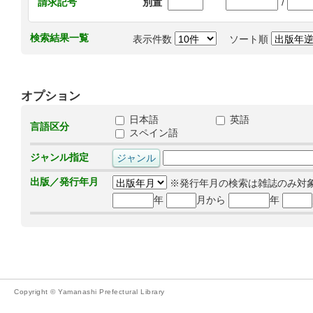
/
請求記号
別置
検索結果一覧
表示件数
ソート順
オプション
日本語
英語
言語区分
スペイン語
ジャンル指定
出版／発行年月
※発行年月の検索は雑誌のみ対
年
月から
年
Copyright © Yamanashi Prefectural Library