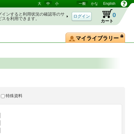
大
中
小
一般
かな
English
0
グインすると利用状況の確認等のサ
ビスを利用できます。
カート
マイライブラリー
特殊資料