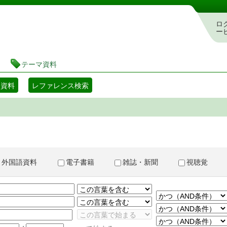
書検索・予約システム
ロ
ー
テーマ資料
マ資料
レファレンス検索
外国語資料
電子書籍
雑誌・新聞
視聴覚