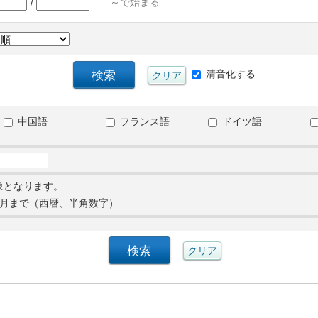
/
～で始まる
清音化する
中国語
フランス語
ドイツ語
象となります。
月まで（西暦、半角数字）