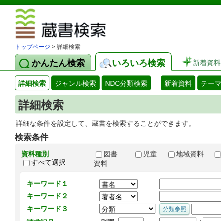
図書館 蔵
トップページ
> 詳細検索
かんたん検索
いろいろ検索
新着資料
詳細検索
ジャンル検索
NDC分類検索
新着資料
テー
詳細検索
詳細な条件を設定して、蔵書を検索することができます。
検索条件
資料種別
図書
児童
地域資料
すべて選択
資料
キーワード１
キーワード２
キーワード３