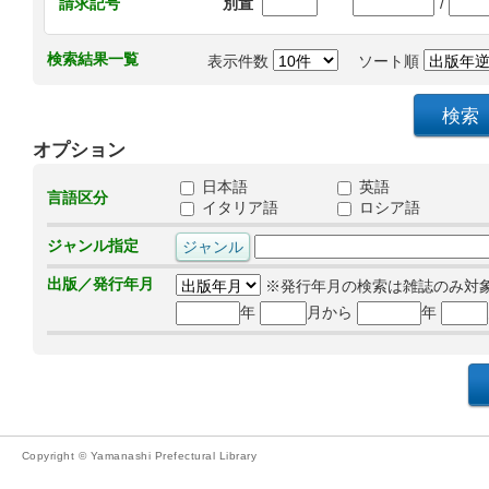
/
請求記号
別置
検索結果一覧
表示件数
ソート順
オプション
日本語
英語
言語区分
イタリア語
ロシア語
ジャンル指定
出版／発行年月
※発行年月の検索は雑誌のみ対
年
月から
年
Copyright © Yamanashi Prefectural Library