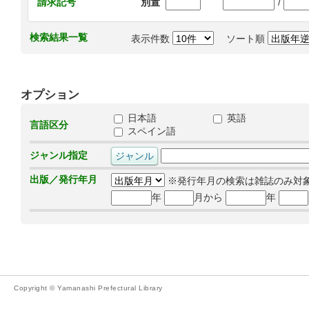
/
請求記号
別置
検索結果一覧
表示件数
ソート順
オプション
日本語
英語
言語区分
スペイン語
ジャンル指定
出版／発行年月
※発行年月の検索は雑誌のみ対
年
月から
年
Copyright © Yamanashi Prefectural Library