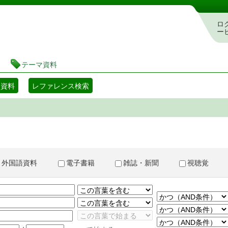
書検索・予約システム
ロ
ー
テーマ資料
マ資料
レファレンス検索
外国語資料
電子書籍
雑誌・新聞
視聴覚