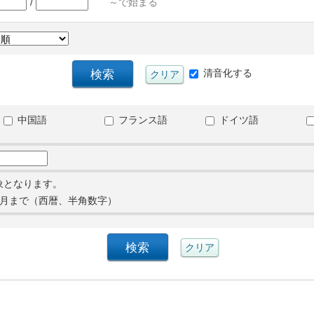
/
～で始まる
清音化する
中国語
フランス語
ドイツ語
象となります。
月まで（西暦、半角数字）