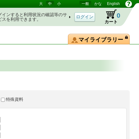
大
中
小
一般
かな
English
0
グインすると利用状況の確認等のサ
ビスを利用できます。
カート
マイライブラリー
特殊資料