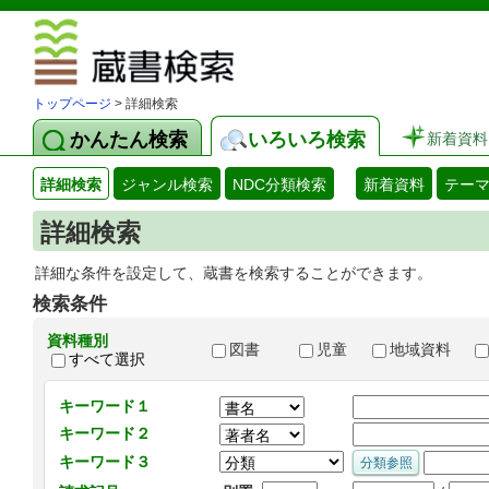
図書館 蔵
トップページ
> 詳細検索
かんたん検索
いろいろ検索
新着資料
詳細検索
ジャンル検索
NDC分類検索
新着資料
テー
詳細検索
詳細な条件を設定して、蔵書を検索することができます。
検索条件
資料種別
図書
児童
地域資料
すべて選択
キーワード１
キーワード２
キーワード３