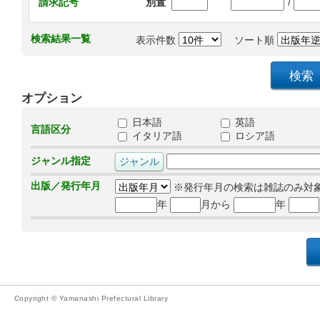
/
請求記号
別置
検索結果一覧
表示件数
ソート順
オプション
日本語
英語
言語区分
イタリア語
ロシア語
ジャンル指定
出版／発行年月
※発行年月の検索は雑誌のみ対
年
月から
年
Copyright © Yamanashi Prefectural Library