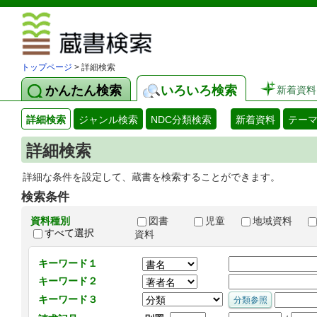
図書館 蔵
トップページ
> 詳細検索
かんたん検索
いろいろ検索
新着資料
詳細検索
ジャンル検索
NDC分類検索
新着資料
テー
詳細検索
詳細な条件を設定して、蔵書を検索することができます。
検索条件
資料種別
図書
児童
地域資料
すべて選択
資料
キーワード１
キーワード２
キーワード３