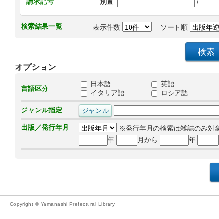
/
請求記号
別置
検索結果一覧
表示件数
ソート順
オプション
日本語
英語
言語区分
イタリア語
ロシア語
ジャンル指定
出版／発行年月
※発行年月の検索は雑誌のみ対
年
月から
年
Copyright © Yamanashi Prefectural Library