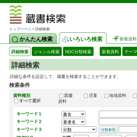
図書館 蔵
トップページ
> 詳細検索
かんたん検索
いろいろ検索
新着資料
詳細検索
ジャンル検索
NDC分類検索
新着資料
テー
詳細検索
詳細な条件を設定して、蔵書を検索することができます。
検索条件
資料種別
図書
児童
地域資料
すべて選択
資料
キーワード１
キーワード２
キーワード３