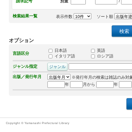
/
請求記号
別置
検索結果一覧
表示件数
ソート順
オプション
日本語
英語
言語区分
イタリア語
ロシア語
ジャンル指定
出版／発行年月
※発行年月の検索は雑誌のみ対
年
月から
年
Copyright © Yamanashi Prefectural Library