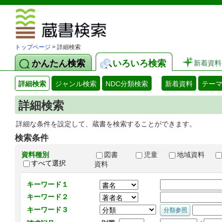
図書館 蔵
トップページ
> 詳細検索
かんたん検索
いろいろ検索
新着資料
詳細検索
ジャンル検索
NDC分類検索
新着資料
テー
詳細検索
詳細な条件を設定して、蔵書を検索することができます。
検索条件
資料種別
図書
児童
地域資料
すべて選択
資料
キーワード１
キーワード２
キーワード３