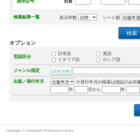
/
請求記号
別置
検索結果一覧
表示件数
ソート順
オプション
日本語
英語
言語区分
イタリア語
ロシア語
ジャンル指定
出版／発行年月
※発行年月の検索は雑誌のみ対
年
月から
年
Copyright © Yamanashi Prefectural Library