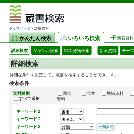
図書館 蔵
トップページ
> 詳細検索
かんたん検索
いろいろ検索
新着資料
詳細検索
ジャンル検索
NDC分類検索
新着資料
テー
詳細検索
詳細な条件を設定して、蔵書を検索することができます。
検索条件
資料種別
図書
児童
地域資料
すべて選択
資料
キーワード１
キーワード２
キーワード３